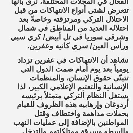
الفعال في المجلات المختلفة، نرى بأنها
تتعرض لشتى أنواع الانتهاكات من قبل
الاحتلال التركي ومرتزقته وخاصةً بعد
احتلاله العديد من المناطق في شمال
وشرقي سوريا في تل أبيض/ كري سبي
ورأس العين/ سري كانيه وعفرين.
نشاهد أن الانتهاكات في عفرين تزداد
يومياً بعد يوم أمام صمت الدول التي
تتبنّى حقوق الإنسان، والمنظمات
الإنسانية والتعتيم الإعلامي الكبير، لذا
يستغل النظام التركي متمثلاً برئيسه
أردوغان وإرهابيه هذه الظروف للقيام
بحملات مداهمة واختطاف وقتل
المواطنين بالإضافة إلى عمليات النهب
والسطو وسرقة ممتلكاتهم والتدخل