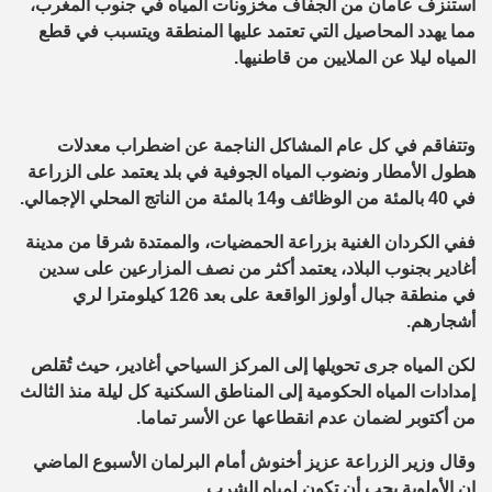
استنزف عامان من الجفاف مخزونات المياه في جنوب المغرب،
مما يهدد المحاصيل التي تعتمد عليها المنطقة ويتسبب في قطع
المياه ليلا عن الملايين من قاطنيها.
وتتفاقم في كل عام المشاكل الناجمة عن اضطراب معدلات
هطول الأمطار ونضوب المياه الجوفية في بلد يعتمد على الزراعة
في 40 بالمئة من الوظائف و14 بالمئة من الناتج المحلي الإجمالي.
ففي الكردان الغنية بزراعة الحمضيات، والممتدة شرقا من مدينة
أغادير بجنوب البلاد، يعتمد أكثر من نصف المزارعين على سدين
في منطقة جبال أولوز الواقعة على بعد 126 كيلومترا لري
أشجارهم.
لكن المياه جرى تحويلها إلى المركز السياحي أغادير، حيث تُقلص
إمدادات المياه الحكومية إلى المناطق السكنية كل ليلة منذ الثالث
من أكتوبر لضمان عدم انقطاعها عن الأسر تماما.
وقال وزير الزراعة عزيز أخنوش أمام البرلمان الأسبوع الماضي
إن الأولوية يجب أن تكون لمياه الشرب.