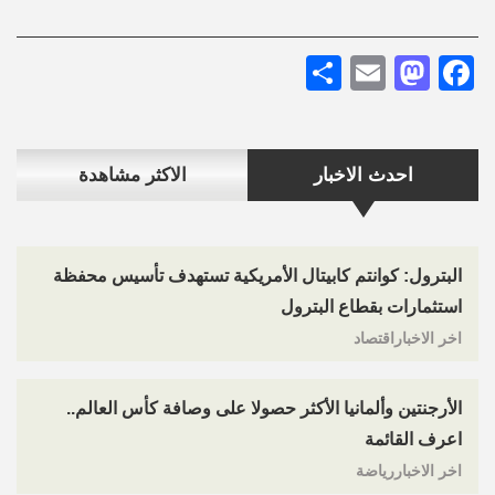
Share
Mastodon
Email
Facebook
احدث الاخبار
الاكثر مشاهدة
البترول: كوانتم كابيتال الأمريكية تستهدف تأسيس محفظة
استثمارات بقطاع البترول
اخر الاخباراقتصاد
الأرجنتين وألمانيا الأكثر حصولا على وصافة كأس العالم..
اعرف القائمة
اخر الاخباررياضة