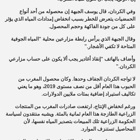
وفي الكردان، قال يوسف الجبهة إن محصوله من أحد أنواع
الحمضيات يتعرض للخطر بسبب انخفاض إمدادات المياه الذي يؤثر
على كل من جودة الفاكهة وحجم المحصول.
وقال الجبهة الذي يرأس رابطة مزارعين محلية “المياه الجوفية
المتاحة لا تكفي الأشجار.”
وأضاف بالهاتف “إنقاذ أغادير يجب ألا يكون على حساب مزارعي
الكردان.”
لا تواجه الكردان الجفاف وحدها. وكان محصول المغرب من
الحبوب هذا العام أقل من نصف مستوى 2019، وهو ما يعني
تكاليف استيراد إضافية بمئات ملايين الدولارات.
ورغم انخفاض الإنتاج، ارتفعت صادرات المغرب من المنتجات
الزراعية الطازجة هذا العام ثمانية بالمئة. ويشبه منتقدون لسياسة
الحكومة الزراعية تلك المبيعات بتصدير المياه نفسها، لأن
المحاصيل تستنزف الموارد.