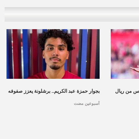
س من ريال
بجوار حمزة عبد الكريم.. برشلونة يعزز صفوفه
أسبوعين مضت
بموهبة مغربية جديدة