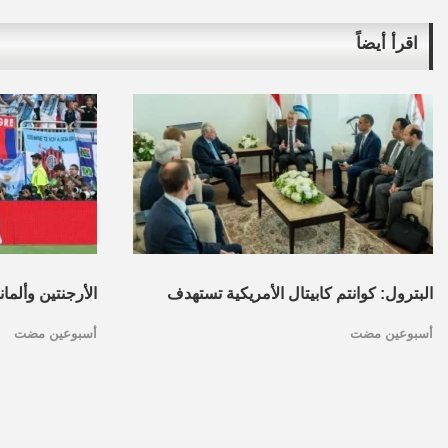
اقرأ أيضاً
البترول: كوانتم كابيتال الأمريكية تستهدف
الأرجنتين وألما
أسبوعين مضت
أسبوعين مضت
تأسيس محفظة استثمارات بقطاع البترول
كأس العالم.. ا