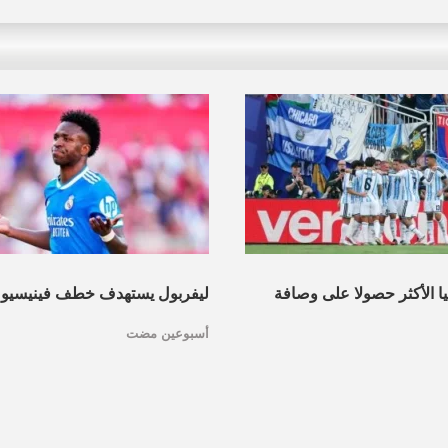
نيا الأكثر حصولا على وصافة
ليفربول يستهدف خطف فينيسيو
أسبوعين مضت
عرف القائمة
مدريد