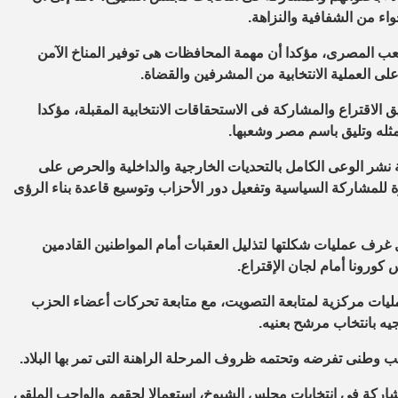
اء من الشفافية والنزاهة.
عب المصرى، مؤكدا أن مهمة المحافظات هى توفير المناخ الآمن
لى العملية الانتخابية من المشرفين والقضاة.
الاقتراع والمشاركة فى الاستحقاقات الانتخابية المقبلة، مؤكدا
ثله وتليق باسم مصر وشعبها.
نشر الوعى الكامل بالتحديات الخارجية والداخلية والحرص على
ة للمشاركة السياسية وتفعيل دور الأحزاب وتوسيع قاعدة بناء الرؤى
 غرف عمليات شكلتها لتذليل العقبات أمام المواطنين القادمين
س كورونا أمام لجان الإقتراع.
يات مركزية لمتابعة التصويت، مع متابعة تحركات أعضاء الحزب
يه بانتخاب مرشح بعنيه.
ب وطنى تفرضه وتحتمه ظروف المرحلة الراهنة التى تمر بها البلاد.
مشاركة فى انتخابات مجلس الشيوخ، استعمالا لحقهم والواجب الملقى