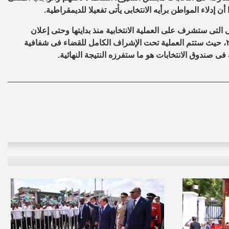
دلاء المواطن برأيه الانتخابى يأتى تفعيلا للديمقراطية.
 التى ستشرف على العملية الانتخابية منذ بدايتها وحتى إعلان
النتيجة، طبقا لما نص عليه قانون الهيئة الوطنية رقم ١٩٨ لسنة ٢٠١٧، حيث ستتم العملية تحت الإشراف الكامل للقضاء فى شفافية
 صندوق الانتخابات هو ما ستفرزه النتيجة النهائية.