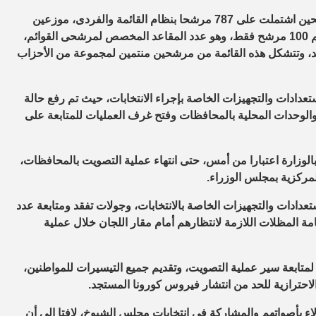
ووفقا لما أعلنته الهيئة الوطنية للانتخابات فإن القائمة النهائية للمرشحين اشتملت على 787 مرشحا بنظام القائمة والفردى، موزعين
على محافظات الجمهورية، علما بأن مرشحى نظام القائمة بلغ عددهم 100 مرشح فقط، وهو عدد المقاعد المخصص لمرشحى القوائم،
د، وتتشكل هذه القائمة من مرشحين منتمين لمجموعة من الأحزاب
تعدادات والتجهيزات الخاصة بإجراء الانتخابات، حيث تم رفع حالة
ن والوحدات المحلية بالمحافظات وفتح غرف العمليات للمتابعة على
الوزارة اعتبارا من أمس، حتى انتهاء عملية التصويت بالمحافظات،
مركزية بمجلس الوزراء.
دادات والتجهيزات الخاصة بالانتخابات، وجولات تفقد ومتابعة عدد
قامة المظلات اللازمة لانتظارهم أمام مقار اللجان خلال عملية
تابعة سير عملية التصويت، وتقديم جميع التيسيرات للمواطنين،
لاحترازية للحد من انتشار فيروس كورونا المستجد.
ء بأصواتهم والمشاركة فى انتخابات مجلس الشيوخ، لافتا إلى أن