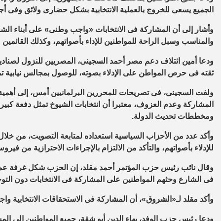
الجميع يسعى للخروج بالعملية الانتخابية بشكل حضارى ولائق وفى أجو
وأشار إلى أن المشاركة فى الانتخابات «واجب وطنى» على أبناء الش
والمناسب وسبل الراحة للمواطنين للإداء بأصواتهم، وكذلك القائمين ع
ودعا أمين ائتلاف دعم مصر أحمد السجينى، المصريين للنزول لصناديق 
ثقته فى حرص المواطن على الإدلاء بصوته، للوصول بمجالس نيابية تم
ولفت السجينى، فى تصريحات للمحررين البرلمانيين أمس، إلى أهمية 
المشاركة وعدم العزوف، معتبرا أن انتخابات الشيوخ تمثل دفعة كبير
ومخططات تحديث الدولة.
وأكد عدد من الأحزاب السياسية استعداده لمتابعة التصويت، من خلال
للإدلاء بأصواتهم، والتأكد من الالتزام بالإجراءات الاحترازية من فيرو
وقال نائب رئيس حزب المؤتمر أحمد مقلد، إن الحزب شكل غرفة عمل
فى الشارع وحثهم المواطنين على المشاركة فى الانتخابات دون التوج
وأكد مقلد لـ«الشروق»، أن المشاركة فى الاستحقاقات الانتخابية واج
ودعا رئيس حزب الوفد، بهاء الدين أبو شقة، جميع المواطنين إلى ال