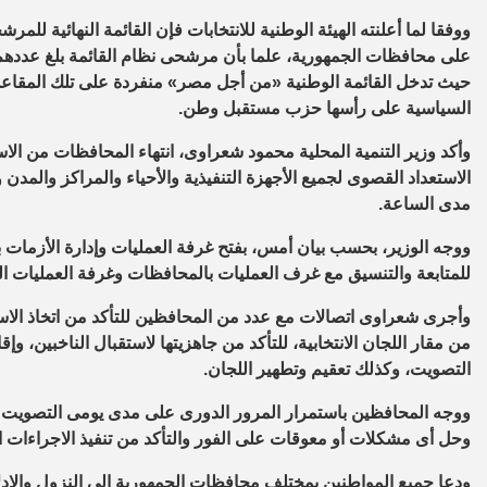
حيث تدخل القائمة الوطنية «من أجل مصر» منفردة على تلك المقاع
السياسية على رأسها حزب مستقبل وطن.
وأكد وزير التنمية المحلية محمود شعراوى، انتهاء المحافظات من الاس
الاستعداد القصوى لجميع الأجهزة التنفيذية والأحياء والمراكز والمد
مدى الساعة.
ووجه الوزير، بحسب بيان أمس، بفتح غرفة العمليات وإدارة الأزمات ب
للمتابعة والتنسيق مع غرف العمليات بالمحافظات وغرفة العمليات ال
وأجرى شعراوى اتصالات مع عدد من المحافظين للتأكد من اتخاذ الاستع
من مقار اللجان الانتخابية، للتأكد من جاهزيتها لاستقبال الناخبين، وإ
التصويت، وكذلك تعقيم وتطهير اللجان.
ووجه المحافظين باستمرار المرور الدورى على مدى يومى التصويت لم
وحل أى مشكلات أو معوقات على الفور والتأكد من تنفيذ الاجراءات ا
ودعا جميع المواطنين بمختلف محافظات الجمهورية إلى النزول والإدلا