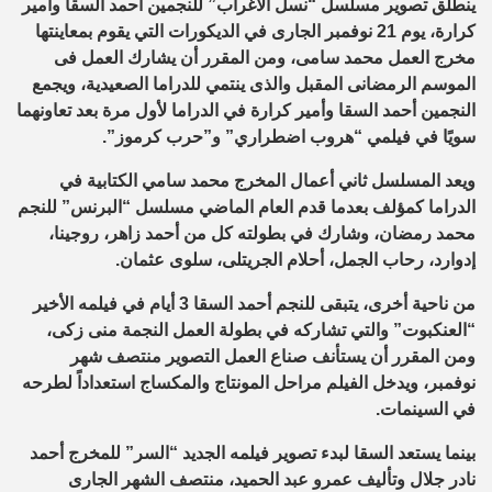
ينطلق تصوير مسلسل “نسل الأغراب” للنجمين أحمد السقا وأمير
كرارة، يوم 21 نوفمبر الجارى في الديكورات التي يقوم بمعاينتها
مخرج العمل محمد سامى، ومن المقرر أن يشارك العمل فى
الموسم الرمضانى المقبل والذى ينتمي للدراما الصعيدية، ويجمع
النجمين أحمد السقا وأمير كرارة في الدراما لأول مرة بعد تعاونهما
سويًا في فيلمي “هروب اضطراري” و”حرب كرموز”.
ويعد المسلسل ثاني أعمال المخرج محمد سامي الكتابية في
الدراما كمؤلف بعدما قدم العام الماضي مسلسل “البرنس” للنجم
محمد رمضان، وشارك في بطولته كل من أحمد زاهر، روجينا،
إدوارد، رحاب الجمل، أحلام الجريتلى، سلوى عثمان.
من ناحية أخرى، يتبقى للنجم أحمد السقا 3 أيام في فيلمه الأخير
“العنكبوت” والتي تشاركه في بطولة العمل النجمة منى زكى،
ومن المقرر أن يستأنف صناع العمل التصوير منتصف شهر
نوفمبر، ويدخل الفيلم مراحل المونتاج والمكساج استعداداً لطرحه
في السينمات.
بينما يستعد السقا لبدء تصوير فيلمه الجديد “السر” للمخرج أحمد
نادر جلال وتأليف عمرو عبد الحميد، منتصف الشهر الجارى