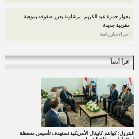
بجوار حمزة عبد الكريم.. برشلونة يعزز صفوفه بموهبة
مغربية جديدة
اخر الاخباررياضة
اقرأ أيضاً
البترول: كوانتم كابيتال الأمريكية تستهدف تأسيس محفظة