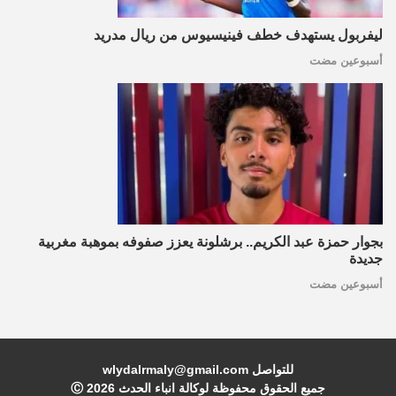
ليفربول يستهدف خطف فينيسيوس من ريال مدريد
أسبوعين مضت
بجوار حمزة عبد الكريم.. برشلونة يعزز صفوفه بموهبة مغربية
جديدة
أسبوعين مضت
للتواصل wlydalrmaly@gmail.com
جميع الحقوق محفوظة لوكالة انباء الحدث Ⓒ
2026