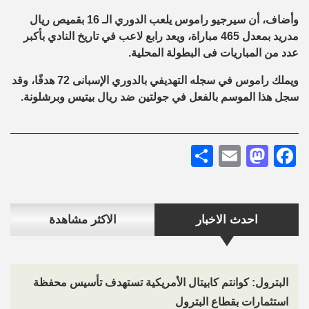
وأضاف، أن سيرجيو راموس يلعب الدوري الـ 16 بقميص ريال
مدريد بمعدل 465 مباراة، ويعد رابع لاعب في تاريخ النادي بأكبر
عدد من المباريات فى البطولة المحلية
.
ويملك راموس في سجله التهديفي بالدوري الإسبانى 72 هدفًا، وقد
سجل هذا الموسم بالفعل في جولتين ضد ريال بيتيس وبرشلونة
.
Share
Mastodon
Email
Facebook
احدث الاخبار
الاكثر مشاهدة
البترول: كوانتم كابيتال الأمريكية تستهدف تأسيس محفظة
استثمارات بقطاع البترول