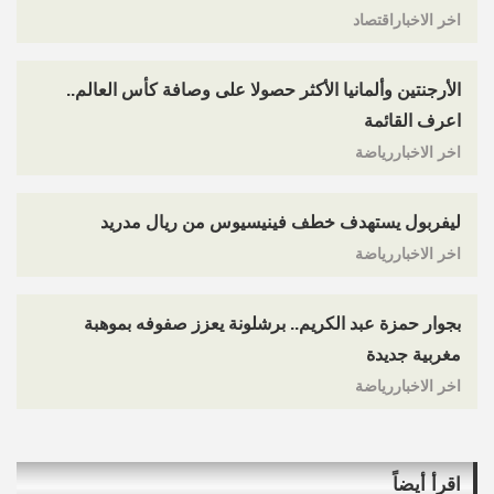
اخر الاخباراقتصاد
الأرجنتين وألمانيا الأكثر حصولا على وصافة كأس العالم..
اعرف القائمة
اخر الاخباررياضة
ليفربول يستهدف خطف فينيسيوس من ريال مدريد
اخر الاخباررياضة
بجوار حمزة عبد الكريم.. برشلونة يعزز صفوفه بموهبة
مغربية جديدة
اخر الاخباررياضة
اقرأ أيضاً