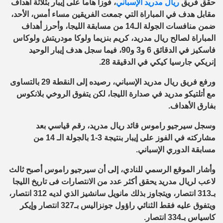
حقق فريق
ريال مدريد الإسباني
، فوزاً هاماً على إيبار بثلاثة أهداف
مقابل هدف في المباراة التي جمعت الفريقين مساء أمس، الأحد،
ضمن منافسات الجولة الـ14 من مسابقة الليجا،
وأحرز أهداف
المباراة لصالح ريال مدريد، كريم بنزيما ولوكا مودريتش ولوكاس
فاسكيز في الدقائق 6 و3 و90، فيما سجل هدف إيبار الوحيد
إنريكي جارسيا كيكي في الدقيقة 28.
ورفع فريق ريال مدريد الإسباني، رصيده إلى النقطة 29 بالتساوى
مع أتلتيكو مدريد في صدارة الليجا، لكن يتفوق الروخي بلانكوس
بفارق الأهداف.
وسجل سيرجيو راموس قائد ريال مدريد، رقم قياسي بعد
مشاركته في الفوز على إيبار بنتيجة 3-1 بالجولة الـ 14 من
مسابقة الدوري الإسباني.
وأشار الموقع الرسمي للنادي، إلى أن سيرجيو راموس أصبح ثالث
لاعب لريال مدريد يحقق أكثر عدد من الانتصارات فى تاريخ الليجا
بـ313 انتصار، ويتجاوز بذلك مانويل سانشيز الذي لديه 312 انتصار،
ويتفوق عليه فقط الثنائي راؤول جونزاليس بـ327 انتصار وإيكر
كاسياس بـ334 انتصار
.