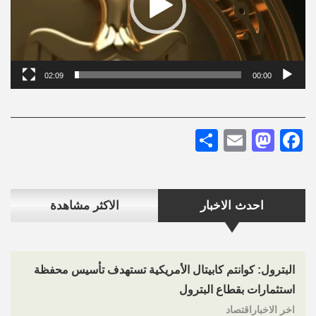
02:09
00:00
Share
Mastodon
Email
Facebook
احدث الاخبار
الاكثر مشاهدة
البترول: كوانتم كابيتال الأمريكية تستهدف تأسيس محفظة
استثمارات بقطاع البترول
اخر الاخباراقتصاد