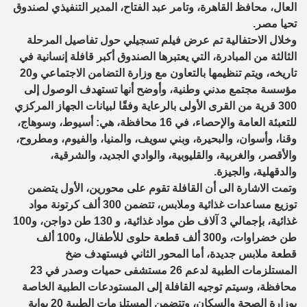
العال، محافظ القاهرة، وتامر عبد الفتاح، المدير التنفيذي لصندوق
تحيا مصر.
وخلال الاحتفالية تم عرض فيلم تسجيلي حول تفاصيل المرحلة
الثالثة من المبادرة، التي يعتبرها الصندوق أكبر قافلة إنسانية في
تاريخه، ويتم تنظيمها بالتعاون مع وزارة التضامن الاجتماعي و20
مؤسسة مجتمع مدني وطنية، وأوضح أنها تستهدف الوصول إلى
300 قرية من القرى الأولى بالرعاية وفقًا لبيانات الجهاز المركزي
للتعبئة العامة والإحصاء، في 16 محافظة، هي: أسيوط، وسوهاج،
وقنا، وأسوان، والبحيرة، وبني سويف، والمنيا، والفيوم، ومطروح،
والأقصر، والغربية، والقليوبية، والوادي الجديد، والشرقية،
والدقهلية، والجيزة.
وتمت الاشارة الى أن القافلة تقوم على محورين، الأول يتضمن
توزيع مساعدات غذائية وملابس، تتضمن 300 ألف كرتونة مواد
غذائية، بإجمالي 3 آلاف طن مواد غذائية، و 130 طن دواجن، و100
طن خضراوات، و300 ألف قطعة حلوى للأطفال، و100 ألف
قطعة ملابس جديدة، أما المحور الثاني فيستهدف ضخ
المستلزمات الطبية لدعم 26 مستشفى حميات وصدر في 23
محافظة، وسيتم توجيه القافلة إلى المستودعات الطبية الخاصة
بوزارة الصحة والسكان، وتتضمن المستلزمات الطبية 20 بوابة