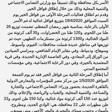
الأسر بكل محافظة وذلك تنسيقاً مع وزارتي التضامن الاجتماعي
والتنمية المحلية وذلك من خلال إطلاق قوافل الخير.
وقدم تم اطلاق فعاليات المرحلة الأولى من قوافل الخير يوم
السبت الموافق 19/4/2020 بتوزيع قوافل غذائية لدعم الأسر
الأولى بالرعاية، بمناسبة شهر رمضان المعظم، تضمنت توزيع 26
طنا من اللحوم، و120 طنا من الخضراوات، و30 ألف كرتونة من
المواد الغذائية، و1300 كرتونة من مستلزمات التطهير، حيث تم
توزيعها في مناطق عديدة شملت محافظات: الفيوم، وأسيوط،
وسوهاج، ودمياط، وفي مقابر الإمام الشافعي، ومراسي الصيادين
من الوراق إلى المعادي، وفي العاصمة الإدارية الجديدة، وفي قرية
المعتمدية بالجيزة، وفي دور الرعاية الاجتماعية، وفي مؤسسات
المجتمع المدني.
أما إطلاق المرحلة الثانية من قوافل الخير فقد تم يوم الجمعة
الموافق 1/5/2020 من مركز مصر للمؤتمرات والمعارض الدولية
بالقاهرة الجديدة، بحضور وزراء: التضامن الاجتماعي، والتجارة
والصناعة، والتنمية المحلية، والشباب والرياضة، والإعلام، وذلك
لتوزيع عدد 150 ألف كرتونة مواد غذائية، وكذا 150 طن لحوم، و33
طن مطهرات على 22 محافظة، هي: الوادي الجديد، ومطروح،
وأسوان، وجنوب سيناء، والبحيرة، والبحر الأحمر، وبني سويف،