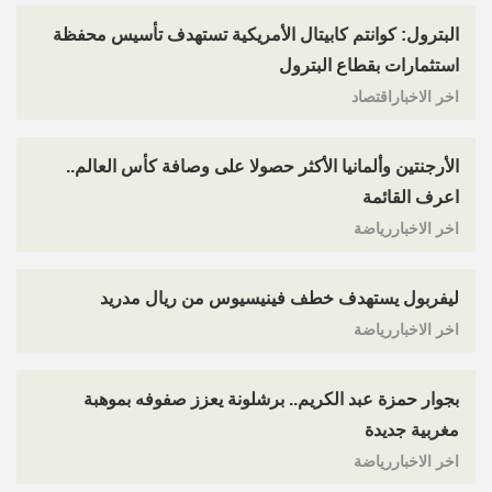
البترول: كوانتم كابيتال الأمريكية تستهدف تأسيس محفظة
استثمارات بقطاع البترول
اخر الاخباراقتصاد
الأرجنتين وألمانيا الأكثر حصولا على وصافة كأس العالم..
اعرف القائمة
اخر الاخباررياضة
ليفربول يستهدف خطف فينيسيوس من ريال مدريد
اخر الاخباررياضة
بجوار حمزة عبد الكريم.. برشلونة يعزز صفوفه بموهبة
مغربية جديدة
اخر الاخباررياضة