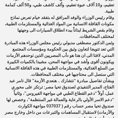
تعقيم، و10 آلاف عبوة تعقيم، وألف كاشف طبي، و50 ألف كمامة
طبية.
وقام رئيس الوزراء والوفد المرافق له بتفقد خيام تعرض نماذج
مكونات القافلة الانسانية من المواد الغذائية والمستلزمات الطبية،
وقام بقص الشريط ايذاناً ببدء انطلاق السيارات الى وجهتها
لمختلف المحافظات.
وثمن الدكتور مصطفى مدبولي رئيس مجلس الوزراء هذه المبادرة
التي تعد تتويجا لتعاون وثيق بين الحكومة ومؤسسات المجتمع
المدني، لافتا الى ان هذا هو دأب المصريين الذين توحدهم الأزمات
ويكونون أقوى وأشد في مواجهة المحن، مشيدا بالكميات الكبيرة
من السلع الغذائية، والمستلزمات الطبية في هذه القافلة الانسانية
التي ستصل الى محتاجيها في مختلف المحافظات.
وبشأن تفاصيل مبادرة “نتشارك .. هنعدي الأزمة” قال تامر عبد
الفتاح، المدير التنفيذي لصندوق تحيا مصر: ترتكز على محوري
عمل، أولاً “دعم القطاع الطبي في مواجهة الفيروس”، وثانياً
“دعم الاسر الأولي بالرعاية والعمالة غير المنتظمة”، وخصص لها
صندوق تحيا مصر حساب رقم ( 037037 مواجهة الكوارث
والأزمات) لاستقبال المساهمات والتبرعات من داخل وخارج مصر