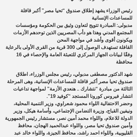
رئيس الوزراء يشهد إطلاق صندوق “تحيا مصر” أكبر قافلة
للمساعدات الإنسانية
مدبولى: المبادرة تتويج لتعاون وثيق بين الحكومة ومؤسسات
المجتمع المدني وهذا هو دأب المصريين الذين توحدهم الأزمات
ويكونون أقوى وأشد في مواجهة المحن
القافلة تستهدف الوصول إلى 300 قرية من القرى الأولى بالرعاية
وفقًا لبيانات الجهاز المركزي للتعبئة العامة والإحصاء في 16
محافظة
شهد الدكتور مصطفى مدبولي، رئيس مجلس الوزراء، اطلاق
صندوق تحيا مصر أكبر قافلة للمساعدات الإنسانية، وهى المرحلة
الثالثة من مبادرة “نتشارك .. هنعدي الأزمة” لمواجهة تداعيات
انتشار فيروس كورونا المستجد “كوفيد 19”.
وحضر الاحتفالية اللواء محمود شعراوي، وزير التنمية المحلية،
ونيفين القباج، وزيرة التضامن الإجتماعي، وأسامة هيكل، وزير
الدولة للاعلام، واللواء محمد أمين نصر، مستشار رئيس الجمهورية
وأمين صندوق تحيا مصر، واللواء عبدالحميد الهجان، محافظ
القليوبية، واللواء احمد راشد، محافظ الجيزة، واللواء خالد عبد