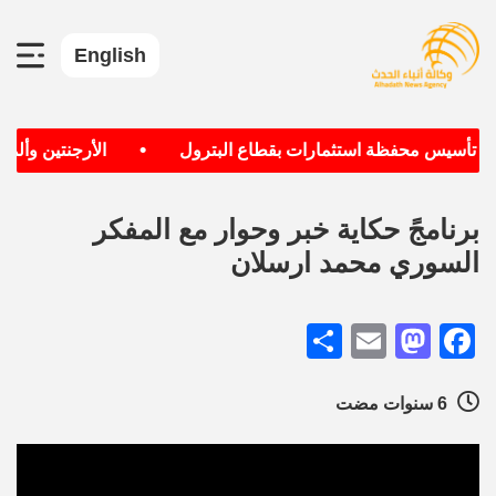
English
•
دف تأسيس محفظة استثمارات بقطاع البترول
الأرجنتين وألماني
برنامجً حكاية خبر وحوار مع المفكر
السوري محمد ارسلان
Share
Mastodon
Email
Facebook
6 سنوات مضت