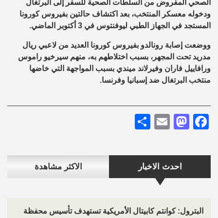
الصحي المفروض من السلطات الصحية للسفر إلى البرتغال
ودخوله معسكر المنتخب، بعد اكتشاف حالتين بفيروس كورونا
المستجد في الجهاز الطبي ليوفنتوس في 3 أكتوبر الماضي.
ووضعت إصابة رونالدو بفيروس كورونا العديد من لاعبي ريال
مدريد تحت المجهر، بسبب اختلاطهم به، منهم سيرخيو راموس
ورافاييل فاران وفيرلاند ميندي بسبب المواجهة التي خاضها
منتخب البرتغال ضد إسبانيا وفرنسا.
Share
Mastodon
Email
Facebook
احدث الاخبار
الاكثر مشاهدة
البترول: كوانتم كابيتال الأمريكية تستهدف تأسيس محفظة