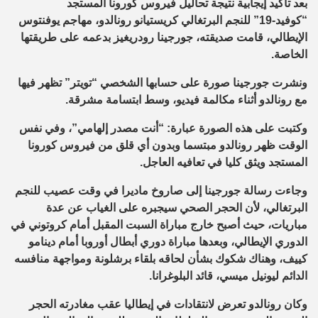
بعد تأكيد إيجابية نتيجة تحاليل فيروس كورونا المستجد
“كوفيد-19” للنجم البرتغالي كريستيانو رونالدو، مهاجم يوفنتوس
الإيطالي، قامت صديقته، جورجينا رودريغيز بدعمه على طريقتها
الخاصة.
ونشرت جورجينا صورة على حسابها الشخصي “تويتر” تظهر فيها
مع رونالدو أثناء مكالمة فيديو، وسط ابتسامة مشرقة.
وكتبت على هذه الصورة عبارة: “أنت مصدر إلهامي”، وفي نفس
الوقت ظهر رونالدو مبتسما وبدون أي قلق من فيروس كورونا
المستجد ويثق كليا في تعافيه العاجل.
وجاءت رسالة جورجينا إلى صاروخ ماديرا في وقت عصيب للنجم
البرتغالي، لأن الحجر الصحي سيجبره على الغياب عن عدة
مباريات، حيث أصبح خارج مباراة السبت المقبل أمام كروتوني في
الدوري الإيطالي، وبعدها مباراة دوري أبطال أوروبا أمام دينامو
كييف، وهناك شكوك بشأن لحاقه بلقاء برشلونة ومواجهة منافسه
الدائم ليونيل ميسي، قائد البلوغرانا.
وكان رونالدو تعرض لانتقادات في إيطاليا عقب مغادرته الحجر