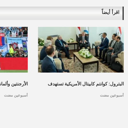
اقرأ أيضاً
البترول: كوانتم كابيتال الأمريكية تستهدف
الأرجنتين وألما
أسبوعين مضت
أسبوعين مضت
تأسيس محفظة استثمارات بقطاع البترول
كأس العالم.. ا