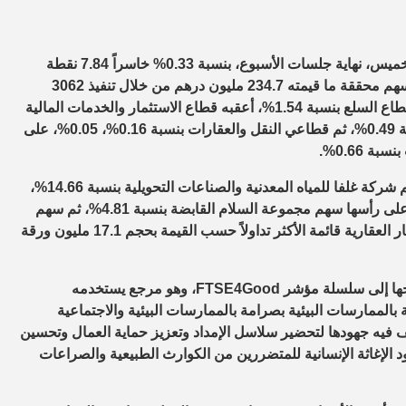
تراجع المؤشر العام لسوق دبي المالي، بختام تعاملات جلسة اليوم الخميس، نهاية جلسات الأسبوع، بنسبة 0.33% خاسراً 7.84 نقطة
ليغلق عند مستوى 2316.11 نقطة، وبلغ حجم التداول 160.7 مليون سهم محققة ما قيمته 234.7 مليون درهم من خلال تنفيذ 3062
صفقة لعدد 30 سهماً، وهبطت 6 قطاعات ببورصة دبي، على رأسها قطاع السلع بنسبة 1.54%، أعقبه قطاع الاستثمار والخدمات المالية
بنسبة 0.91%، يليه قطاع البنوك بنسبة 0.63% ثم قطاع التأمين بنسبة 0.49%، ثم قطاعي النقل والعقارات بنسبة 0.16%، 0.05%، على
وقفز 12 سهماً ببورصة دبي خلال جلسة تداول اليوم، على رأسها سهم شركة غلفا للمياه المعدنية والصناعات التحويلية بنسبة 14.66%،
ثم سهم شركة أملاك للتمويل بنسبة 1.96%، فيما تراجعت 15 سهماً على رأسها سهم مجموعة السلام القابضة بنسبة 4.81%، ثم سهم
شركة داماك العقارية دبي بنسبة 1.77%، فيما تصدر سهم شركة إعمار العقارية قائمة الأكثر تداولاً حسب القيمة بحجم 17.1 مليون ورقة
وفي سياق متصل أعلنت شركة أجيليتي للمخازن العمومية، عن إدراجها إلى سلسلة مؤشر FTSE4Good، وهو مرجع يستخدمه
بالممارسات البيئية بصرامة بالممارسات البيئية والاجتماعية
ف فيه جهودها لتحضير سلاسل الإمداد وتعزيز حماية العمال وتحسين
لإغاثة الإنسانية للمتضررين من الكوارث الطبيعية والصراعات