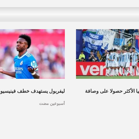
نيا الأكثر حصولا على وصافة
ليفربول يستهدف خطف فينيسيو
أسبوعين مضت
عرف القائمة
مدريد