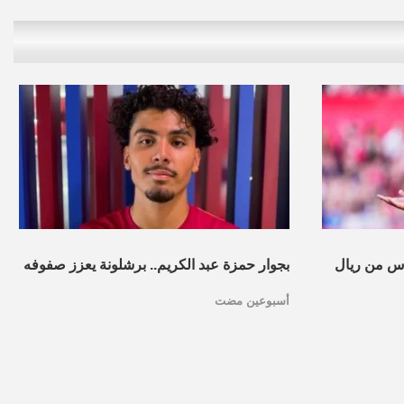
س من ريال
بجوار حمزة عبد الكريم.. برشلونة يعزز صفوفه
أسبوعين مضت
بموهبة مغربية جديدة