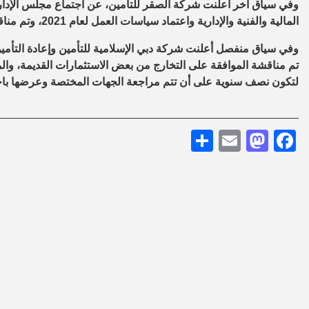
وفي سياق آخر أعلنت شركة الصقر للتأمين، عن اجتماع مجلس الإدار
المالية والفنية والإدارية واعتماد سياسات العمل لعام 2021، وتم مناقشة أعمال لجان مجلس الإدارة وإقرار توصياتها.
وفي سياق منفصل أعلنت شركة دبي الإسلامية للتأمين وإعادة التأمي
تم مناقشة الموافقة على التخارج من بعض الاستثمارات القديمة، والم
لتكون نصف سنوية على أن تتم مراجعة الجهات المختصة وعرضها باجتم
Share
Mastodon
Email
Facebook