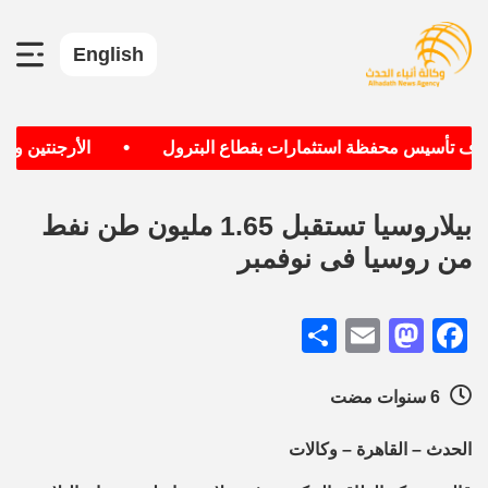
English
•
تهدف تأسيس محفظة استثمارات بقطاع البترول
الأرجنتين وألما
بيلاروسيا تستقبل 1.65 مليون طن نفط
من روسيا فى نوفمبر
Share
Mastodon
Email
Facebook
6 سنوات مضت
الحدث – القاهرة – وكالات