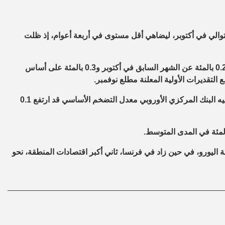
والي في أكتوبر، ليضاهي أقل مستوى في أربعة أعوام، إذ ظلت
وانخفض التضخم في التسعة عشر بلدا التي تستخدم اليورو أكثر من 0.2 بالمئة عن الشهر السابق في أكتوبر و0.3 بالمئة على أساس
تقديرات الأولية المعلنة مطلع نوفمبر.
وباستبعاد أسعار الطاقة والأغذية الطازجة المتقلبة، يكون ما يطلق عليه البنك المركزي الأوروبي معدل التضخم الأساسي قد ارتفع 0.1
لمئة في المدى المتوسط.
ة اليورو، في حين زاد في فرنسا، ثاني أكبر اقتصادات المنطقة، نحو