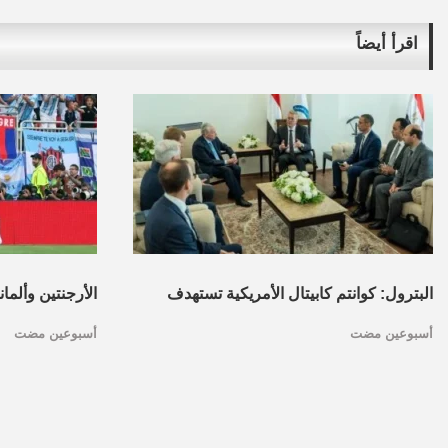
اقرأ أيضاً
البترول: كوانتم كابيتال الأمريكية تستهدف
الأرجنتين وألما
أسبوعين مضت
أسبوعين مضت
تأسيس محفظة استثمارات بقطاع البترول
كأس العالم.. ا