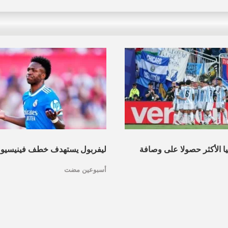
نيا الأكثر حصولا على وصافة
ليفربول يستهدف خطف فينيسيو
أسبوعين مضت
عرف القائمة
مدريد