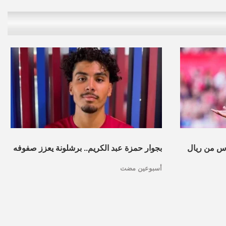
س من ريال
بجوار حمزة عبد الكريم.. برشلونة يعزز صفوفه
أسبوعين مضت
بموهبة مغربية جديدة