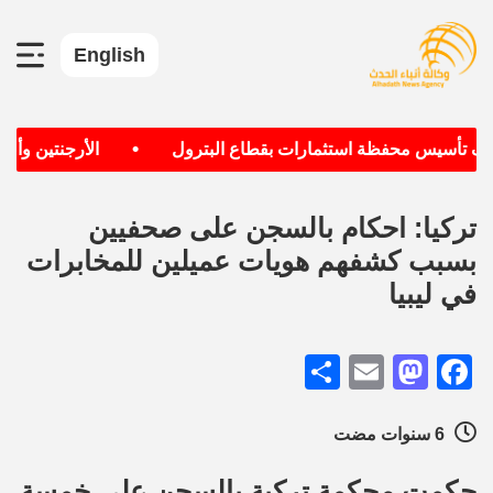
English
•
هدف تأسيس محفظة استثمارات بقطاع البترول
الأرجنتين وألمان
تركيا: احكام بالسجن على صحفيين
بسبب كشفهم هويات عميلين للمخابرات
في ليبيا
Share
Mastodon
Email
Facebook
6 سنوات مضت
حكمت محكمة تركية بالسجن على خمسة