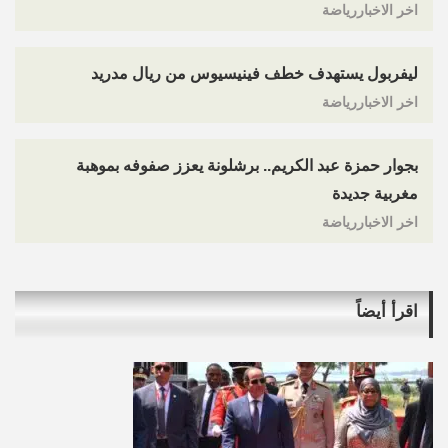
اخر الاخباررياضة
ليفربول يستهدف خطف فينيسيوس من ريال مدريد
اخر الاخباررياضة
بجوار حمزة عبد الكريم.. برشلونة يعزز صفوفه بموهبة
مغربية جديدة
اخر الاخباررياضة
اقرأ أيضاً