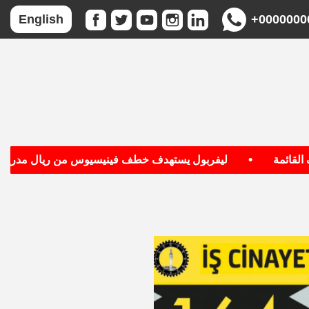
+0000000
English
•
ائمة
ليفربول يستهدف خطف فينيسيوس من ريال مدريد