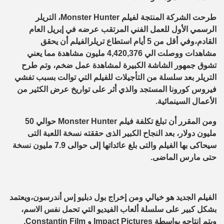
طرحت الشركة المنتجة لفيلم Monster Hunter، التريلر
الرسمي الأول للعمل الفني المرتقب عرضه في إبريل العام
القادم،وفي أقل من 5 أيام استطاع تريلرالفيلم أن يحقق
مشاهدات ووصلت الي 4,420,376 مليون مشاهدة مما يعني
تشوق جمهور الشاشة الكبيرة لمشاهدة عمل ضخم، وتم طرح
التريلر بعد سلسلة من التأجيلات للفيلم التي توالت بسبب تفشي
فيروس كورونا المستجد والذي أثر على تواريخ عرض الكثير من
الأعمال السينمائية.
ومن المقرر أن تبلغ تكلفة فيلم Monster Hunter حوالي 50
مليون دولار، بعد النجاح الكبير الذى حققته نسخة اللعبة التى
سيحاكى بها الفيلم والتى بلغ عائداتها إلى حوالى 7.9 مليون نسخة
حتى مارس الماضى.
الفيلم الجديد هو خيالي ومن إخراج بول دبليو إس أندرسون،ويعتمد
بشكل كبير على سلسلة ألعاب الفيديو التي تحمل نفس الاسم،
ويتم إنتاجه بواسطة Impact Pictures و Constantin Film.