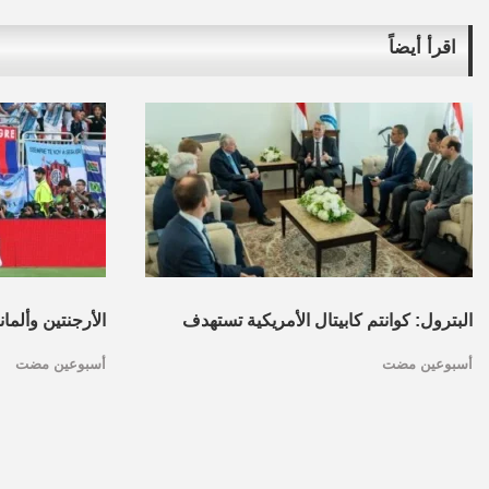
اقرأ أيضاً
البترول: كوانتم كابيتال الأمريكية تستهدف
الأرجنتين وألما
أسبوعين مضت
أسبوعين مضت
تأسيس محفظة استثمارات بقطاع البترول
كأس العالم.. ا