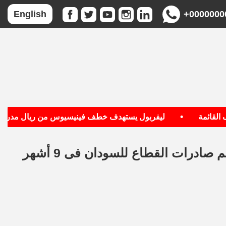
+0000000
English
•
ائمة
ليفربول يستهدف خطف فينيسيوس من ريال مدريد
تصديرى السلع الغذائية: 57 مليون دولار حجم صادرات القطاع للسودان فى 9 أشهر