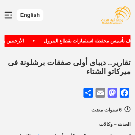
English
•
تهدف تأسيس محفظة استثمارات بقطاع البترول
الأرجنتين وألما
تقارير.. ديباى أولى صفقات برشلونة فى
ميركاتو الشتاء
Share
Mastodon
Email
Facebook
6 سنوات مضت
الحدث – وكالات