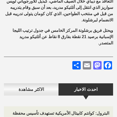
التعاقد مع ديباي خلال الصيف الماضي، كبديل للأورجوياني لويس
سواريز الذي انتقل إلى أتلتيكو مدريد، بعد أن سبق وقام يتدريبه
من قبل في منتخب الطواحين، الذي كان كومان يتولى تدريبه قبل
الانضمام لبرشلونة.
ويحتل فريق برشلونة المركز الخامس في جدول ترتيب الليجا
الإسبانية برصيد 21 نقطة بفارق 8 نقاط عن أتلتيكو مدريد
المتصدر.
Share
Mastodon
Email
Facebook
احدث الاخبار
الاكثر مشاهدة
البترول: كوانتم كابيتال الأمريكية تستهدف تأسيس محفظة