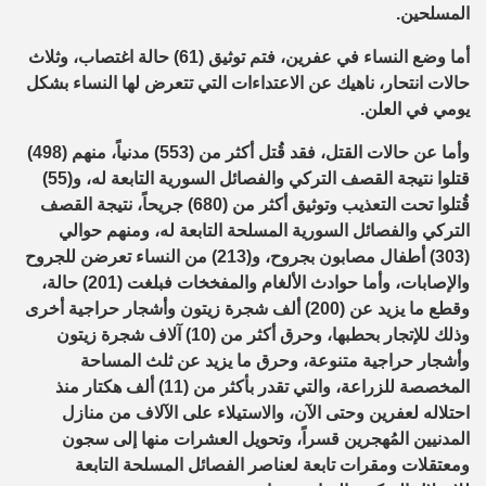
المسلحين.
أما وضع النساء في عفرين، فتم توثيق (61) حالة اغتصاب، وثلاث
حالات انتحار، ناهيك عن الاعتداءات التي تتعرض لها النساء بشكل
يومي في العلن.
وأما عن حالات القتل، فقد قُتل أكثر من (553) مدنياً، منهم (498)
قتلوا نتيجة القصف التركي والفصائل السورية التابعة له، و(55)
قُتلوا تحت التعذيب وتوثيق أكثر من (680) جريحاً، نتيجة القصف
التركي والفصائل السورية المسلحة التابعة له، ومنهم حوالي
(303) أطفال مصابون بجروح، و(213) من النساء تعرضن للجروح
والإصابات، وأما حوادث الألغام والمفخخات فبلغت (201) حالة،
وقطع ما يزيد عن (200) ألف شجرة زيتون وأشجار حراجية أخرى
وذلك للإتجار بحطبها، وحرق أكثر من (10) آلاف شجرة زيتون
وأشجار حراجية متنوعة، وحرق ما يزيد عن ثلث المساحة
المخصصة للزراعة، والتي تقدر بأكثر من (11) ألف هكتار منذ
احتلاله لعفرين وحتى الآن، والاستيلاء على الآلاف من منازل
المدنيين المُهجرين قسراً، وتحويل العشرات منها إلى سجون
ومعتقلات ومقرات تابعة لعناصر الفصائل المسلحة التابعة