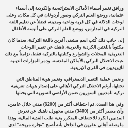
ورافق تغيير أسماء الأماكن الاستراتيجية والكردية إلى أسماء
عثمانية، ووضع العلم التركي وصور أردوغان في كل مكان، وعلى
لوحات الدلالة في كل قرية وناحية ومدينة، فضلاً عن تعليم اللغة
التركية في المدارس، ووضع العلم التركي على ألبسة الأطفال.
إلى جانب ذلك كُتب اسم مشفى آفرين باللغة التركية، بعدما كان
مكتوباً باللغتين الكردية والعربية، ناهيك عن تغيير اللوحات
التعريفية للمحلات والشوارع وكتابتها بالتركية فقط، تزامناً مع ذلك
عبث الاحتلال التركي بالأماكن المقدسة، ودمر المزارات الدينية
للإيزيديين في القرى الإيزيدية.
وضمن عملية التغيير الديمغرافي، وتغيير هوية المناطق التي
تحتلها، أرغم الاحتلال التركي الأهالي على إصدار هويات تعريفية
تركية للمدنيين السوريين ضمن الأراضي السورية التي يحتلها.
وفي هذا الصدد، تم اختطاف أكثر من (6200) مدني خلال عامين،
وأن مصير أكثر من (3400) مدني مجهول، ناهيك عن تعرض
المدنيين الكرد للاختطاف المتكرر بغية طلب الفدية المالية، وهذا
ما يصفه أهالي عفرين في الداخل بأنه أصبح “تجارة مربحة” لدى