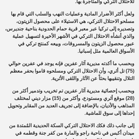
للاحتلال التركي والمتاجرة بها.
ولعل أكثر الأضرار المادية وعمليات النهب والسلب التي قام بها
مسلحو الاحتلال التركي، هي الاستيلاء على محصول الزيتون،
وتصديره إلى تركيا عبر معبر قرية حمام الحدودية بناحية جنديرس،
والذي أنشأه الاحتلال التركي في الأشهر الأخيرة لتسهيل عملية
عبور محصول الزيتون والمسروقات، وبيعه كمنتج تركي في
الأسواق العالمية مثل إسبانيا.
وبحسب ما أكدته مديرية آثار عفرين فإنه يوجد في عفرين حوالي
(75) تل أثري، وأن الاحتلال التركي ومسلحوه قاموا بحفر معظم
التلال وتنقيبها بحثاً عن الآثار واللقى الأثرية.
وبحسب إحصائية مديرية آثار عفرين تم تخريب وتدمير أكثر من
(28) موقع أثري ومستودع، وأكثر من (15) مزار ديني لمختلف
المذاهب والأديان، بالإضافة إلى تجريف العديد من المقابر وتحويل
إحداها إلى سوق للماشية.
إلى جانب ذلك فكك الاحتلال التركي السكة الحديدية المُمتدة من
ميدان أكبس في ناحية راجو والمارة من كفر جنة وقطمه في