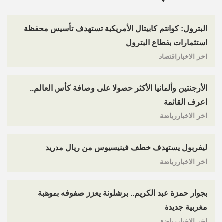
البترول: كوانتم كابيتال الأمريكية تستهدف تأسيس محفظة
استثمارات بقطاع البترول
اخر الاخباراقتصاد
الأرجنتين وألمانيا الأكثر حصولا على وصافة كأس العالم..
اعرف القائمة
اخر الاخباررياضة
ليفربول يستهدف خطف فينيسيوس من ريال مدريد
اخر الاخباررياضة
بجوار حمزة عبد الكريم.. برشلونة يعزز صفوفه بموهبة
مغربية جديدة
اخر الاخباررياضة