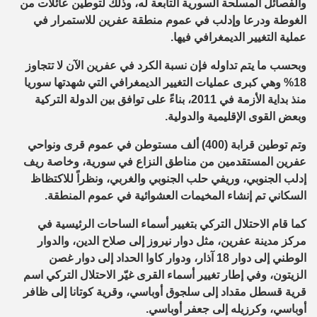
والفصائل المسلحة السورية التابعة له، وذلك لتوطين عائلات من
الغوطة ودرعا وإدلب في عموم منطقة عفرين للاستمرار في
عملية التغيير الديمغرافي فيها.
وبحسب ما يتم تداوله فإن نسبة الكرد في عفرين الآن لا تتجاوز
18% وهي كبرى عمليات التغيير الديمغرافي التي شهدتها سوريا
منذ بداية الأزمة في 2011، بناءً على توافق بين الدولة التركية
وبعض القوى الإقليمية والدولية.
وتم توطين قرابة (400) ألف مستوطن في عموم قرى ونواحي
عفرين المستقدمين من مناطق النزاع في سورية، وخاصة ريف
إدلب الجنوبي، وريفي حلب الجنوبي والغربي، ونظراً للاكتظاظ
السكاني تم إنشاء المخيمات العشوائية في عموم المنطقة.
كما قام الاحتلال التركي بتغيير أسماء الساحات الرئيسية في
مركز مدينة عفرين، مثل دوار نيروز إلى صلاح الدين، والدوار
الوطني إلى دوار 18 آذار، ودوار كاوا الحداد إلى دوار غصن
الزيتون، وفي إطار تغيير أسماء القرى غيّر الاحتلال التركي اسم
قرية قسطل مقداد إلى سلجوق أوباسي، وقرية كوتانا إلى ظافر
أوباسي، وكرزيله إلى جعفر أوباسي.