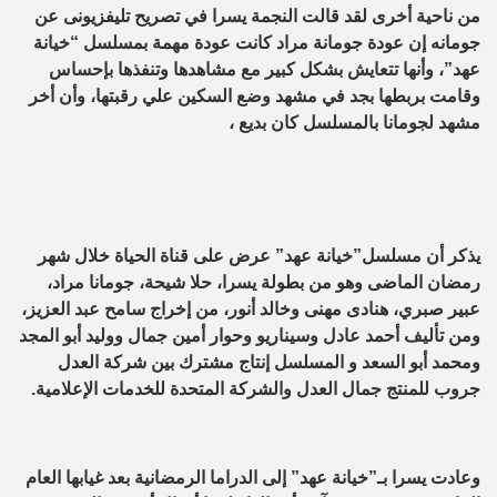
من ناحية أخرى لقد قالت النجمة يسرا في تصريح تليفزيونى عن
جومانه إن عودة جومانة مراد كانت عودة مهمة بمسلسل “خيانة
عهد”، وأنها تتعايش بشكل كبير مع مشاهدها وتنفذها بإحساس
وقامت بربطها بجد في مشهد وضع السكين علي رقبتها، وأن أخر
مشهد لجومانا بالمسلسل كان بديع ،
يذكر أن مسلسل”خيانة عهد” عرض على قناة الحياة خلال شهر
رمضان الماضى وهو من بطولة يسرا، حلا شيحة، جومانا مراد،
عبير صبري، هنادى مهنى وخالد أنور، من إخراج سامح عبد ‏العزيز،
ومن تأليف أحمد عادل وسيناريو وحوار أمين جمال ووليد أبو المجد
ومحمد أبو السعد و المسلسل إنتاج مشترك بين شركة العدل
جروب للمنتج جمال العدل والشركة المتحدة للخدمات الإعلامية.
وعادت يسرا بـ”خيانة عهد” إلى الدراما الرمضانية بعد غيابها العام