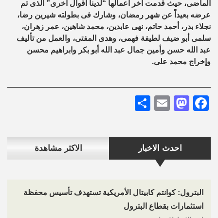
الماضى، حيث قدمت آخر أعمالها “لدينا أقوال أخرى” الذى تم
عرضه بعيداً عن شهر رمضان، وشارك فى بطولته شيرين رضا،
نجلاء بدر، أحمد حاتم، نهى عابدين، محمد شاهين، عمر زهران،
سلمى أبو ضيف لطيفة فهمى، وهدى المفتى، والعمل من تأليف
عبد الله حسن وأمين جمال عبد الله أبو بكر وابراهيم محسن
وإخراج محمد على.
Share
Mastodon
Email
Facebook
احدث الاخبار
الاكثر مشاهدة
البترول: كوانتم كابيتال الأمريكية تستهدف تأسيس محفظة
استثمارات بقطاع البترول