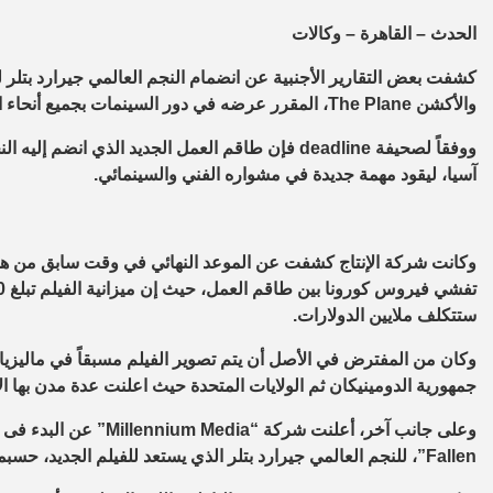
الحدث – القاهرة – وكالات
والأكشن The Plane، المقرر عرضه في دور السينمات بجميع أنحاء العالم يوم 28 يونيو 2021.
ووفقاً لصحيفة deadline فإن طاقم العمل الجديد الذ
آسيا، ليقود مهمة جديدة في مشواره الفني والسينمائي.
وكانت شركة الإنتاج كشفت عن الموعد النهائي في وقت سابق من هذا 
ستتكلف ملايين الدولارات.
جمهورية الدومينيكان ثم الولايات المتحدة حيث اعلنت عدة مدن بها ال
Fallen”، للنجم العالمي جيرارد بتلر الذي يستعد للفيلم الجديد، حسبما ذكر موقع “variety”.