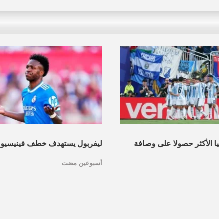
نيا الأكثر حصولا على وصافة
ليفربول يستهدف خطف فينيسيو
أسبوعين مضت
عرف القائمة
مدريد