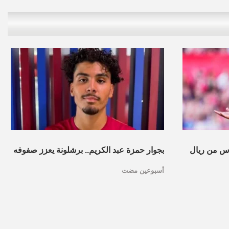
س من ريال
بجوار حمزة عبد الكريم.. برشلونة يعزز صفوفه
أسبوعين مضت
بموهبة مغربية جديدة