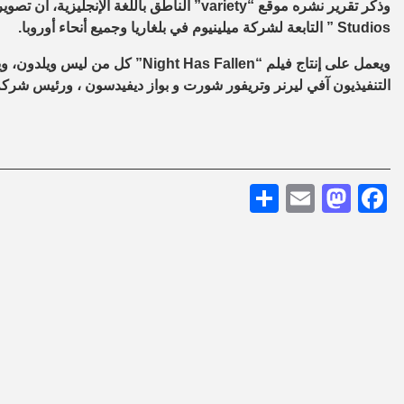
Studios ” التابعة لشركة ميلينيوم في بلغاريا وجميع أنحاء أوروبا.
ويعمل على إنتاج فيلم “t Has Fallen
التنفيذيون آفي ليرنر وتريفور شورت و بواز ديفيدسون ، ورئيس شركة م
Share
Mastodon
Email
Facebook