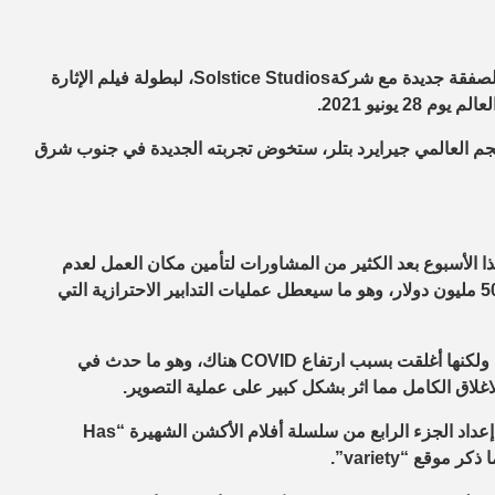
كشفت بعض التقارير الأجنبية عن انضمام النجم العالمي جيرارد بتلر لصفقة جديدة مع شركةSolstice Studios، لبطولة فيلم الإثارة
ي انضم إليه النجم العالمي جيرايرد بتلر، ستخوض تجربته الجديدة في جنوب شرق
الأسبوع بعد الكثير من المشاورات لتأمين مكان العمل لعدم
تفشي فيروس كورونا بين طاقم العمل، حيث إن ميزانية الفيلم تبلغ 50 مليون دولار، وهو ما سيعطل عمليات التدابير الاحترازية التي
وكان من المفترض في الأصل أن يتم تصوير الفيلم مسبقاً في ماليزيا ولكنها أغلقت بسبب ارتفاع COVID هناك، وهو ما حدث في
اغلاق الكامل مما اثر بشكل كبير على عملية التصوير.
وعلى جانب آخر، أعلنت شركة “Millennium Media” عن البدء فى إعداد الجزء الرابع من سلسلة أفلام الأكشن الشهيرة “Has