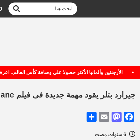
0
الأرجنتين وألمانيا الأكثر حصولا على وصافة كأس العالم.. اعرف ال
جيرارد بتلر يقود مهمة جديدة فى فيلم The Plane ويبدأ التصوير فى جنوب شرق أسيا
Share
Mastodon
Email
Facebook
6 سنوات مضت