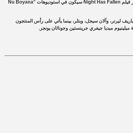
وذكر تقرير نشره موقع “variety” الناطق باللغة الإنجليزية، أن تصوير فيلم Night Has Fallen سيكون في استوديوهات “Nu Boyana
Nigh” كل من ليس ويلدون، وياريف ليرنر، وآلان سيجل، وبتلر، بينما يأتي على رأس المنتجون
يلينيوم ميديا ​​جيفري جرينستين وجوناثان يونجر.