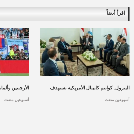
اقرأ أيضاً
البترول: كوانتم كابيتال الأمريكية تستهدف
الأرجنتين وألما
أسبوعين مضت
أسبوعين مضت
تأسيس محفظة استثمارات بقطاع البترول
كأس العالم.. ا