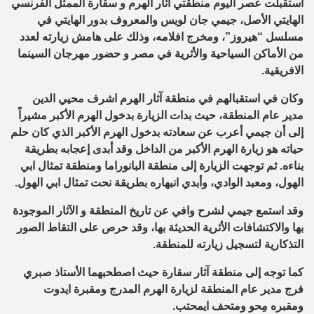
استقبلت عصر اليوم منطقتي آثار الهرم و سقارة الممثل الفرنسي
الهايتي الأصل، جيمي جان لويس والمعروف بدور الهايتي في
مسلسل “هيروز”، ومخرج افلامه، وذلك على هامش زيارته لعدد
من الأماكن السياحية والأثرية في مصر و حضور مهرجان السينما
الافريقية.
وكان في استقبالهم في منطقة آثار الهرم اشرف محيي الدين
مدير عام المنطقة، حيث بدات الزيارة بدخول الهرم الأكبر مشيراً
إلى أن جيمي أعرب عن سعادته بدخول الهرم الأكبر الذي كان حلم
حياته هو زيارة الهرم الأكبر من الداخل وقد أبدى إعجابه بطريقة
بناءه. ثم توجهت الزيارة إلى منطقة البانوراما ومنطقة تمثال ابي
الهول، ومعبد الوادي، وأبدي انبهاره بطريقة نحت تمثال ابي الهول.
وقد استمع جيمي لشرح وافي عن تاريخ المنطقة و الآثار الموجودة
بها والاكتشافات الأثرية الحديثة بها، وقد حرص على التقاط الصور
التذكارية لتسجيل زيارته للمنطقة.
كما توجه إلى منطقة آثار سقارة حيث اصطحبهما الأستاذ صبري
فرج مدير عام المنطقة لزيارة الهرم المدرج ومقبرة ايدوت
ومقبره مِحو ومتحف ايمحتب.