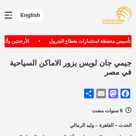
English
•
دف تأسيس محفظة استثمارات بقطاع البترول
الأرجنتين وألماني
جيمي جان لويس يزور الاماكن السياحية
في مصر
Share
Mastodon
Email
Facebook
6 سنوات مضت
الحدث – القاهرة – وليد الرمالي