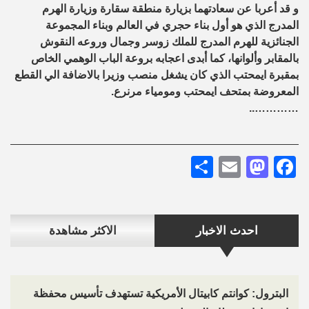
و قد أعربا عن سعادتهما بزيارة منطقة سقارة وزيارة الهرم
المدرج الذي هو أول بناء حجري في العالم وبناء المجموعة
الجنائزية للهرم المدرج للملك زوسر وجمال وروعه النقوش
بالمقابر وألوانها، كما أبدى اعجابه بروعة الباب الوهمي الخاص
بمقبرة ايمحتب الذي كان يشغل منصب وزيرا بالاضافة الي القطع
المعروضة بمتحف ايمحتب ومومياء مرنرع.
…………..
Share
Mastodon
Email
Facebook
احدث الاخبار
الاكثر مشاهدة
البترول: كوانتم كابيتال الأمريكية تستهدف تأسيس محفظة