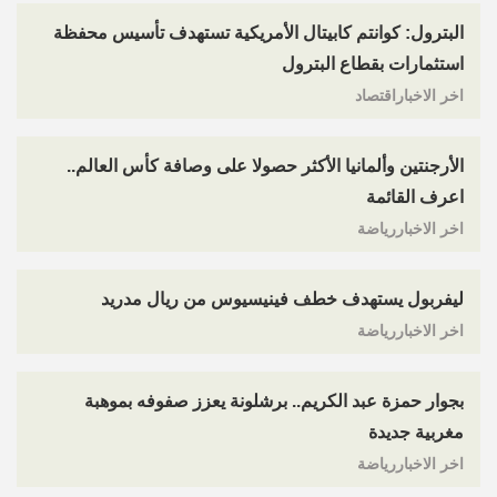
البترول: كوانتم كابيتال الأمريكية تستهدف تأسيس محفظة
استثمارات بقطاع البترول
اخر الاخباراقتصاد
الأرجنتين وألمانيا الأكثر حصولا على وصافة كأس العالم..
اعرف القائمة
اخر الاخباررياضة
ليفربول يستهدف خطف فينيسيوس من ريال مدريد
اخر الاخباررياضة
بجوار حمزة عبد الكريم.. برشلونة يعزز صفوفه بموهبة
مغربية جديدة
اخر الاخباررياضة