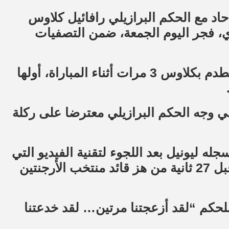
د مع الحكم البرازيلي رافائيل كلاوس
واي، فجر اليوم الجمعة، ضمن التصفيات
نقلت صحيفة أوليه الأرجنتينية أن ميسي اصطدم بكلاوس 3 مرات أثناء المباراة، أولها
ئق، ثار ميسي في وجه الحكم البرازيلي معترضا على ركلة
له ليونيل بعد اللجوء لتقنية الفيديو التي
أثبتت وجود مخالفة لصالح لاعب باراجواي قبل 27 ثانية من هز قائد منتخب الأرجنتين
لحكم “لقد أزعجتنا مرتين… لقد خدعتنا