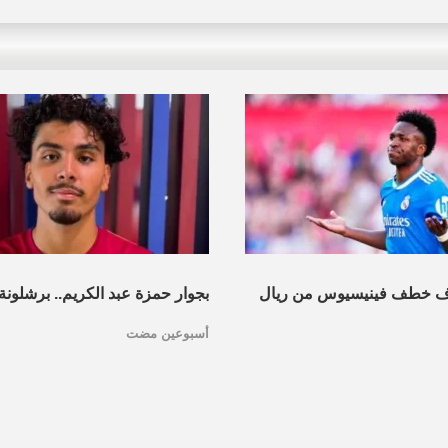
دف خطف فينيسيوس من ريال
بجوار حمزة عبد الكريم.. برشلون
أسبوعين مضت
بموهبة مغربية جديدة