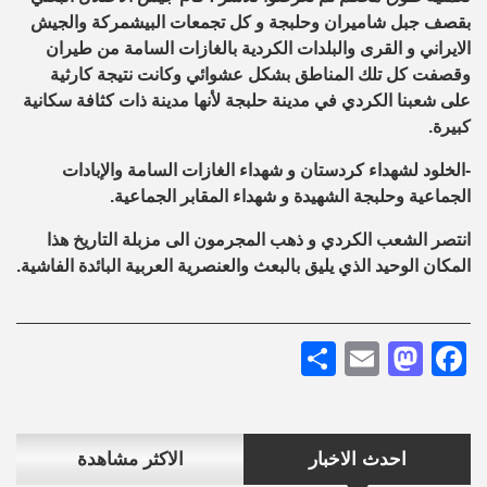
بقصف جبل شاميران وحلبجة و كل تجمعات البيشمركة والجيش
الايراني و القرى والبلدات الكردية بالغازات السامة من طيران
وقصفت كل تلك المناطق بشكل عشوائي وكانت نتيجة كارثية
على شعبنا الكردي في مدينة حلبجة لأنها مدينة ذات كثافة سكانية
كبيرة.
-الخلود لشهداء كردستان و شهداء الغازات السامة والإبادات
الجماعية وحلبجة الشهيدة و شهداء المقابر الجماعية.
انتصر الشعب الكردي و ذهب المجرمون الى مزبلة التاريخ هذا
المكان الوحيد الذي يليق بالبعث والعنصرية العربية البائدة الفاشية.
Share
Mastodon
Email
Facebook
احدث الاخبار
الاكثر مشاهدة