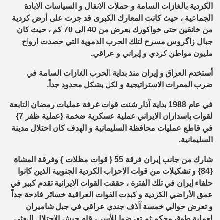
الكردية بالغازات السامة و حملات الانفال و السياسات الابادة
الجماعية ، حيث كانت المعارك الكبرى قد جرت على أرض كردية
من خانقين حتى خواكورك بعرض من 40 الى 70 كم ، حيث كان
جبال زاگروس مسرح لتلك الحرب الدموية التي حصدت ارواح
مليون مواطن كردي و إيراني و عراقي.
أستخدم العراق و إيران منذ بداية الحرب الغازات السامة في
ضرب المقرات الاستراتيجية و لكل بشكل محدود جداً.
في عام 1988 بداية آذار شنت قوات غرفة عمليات رمضان التابعة
لقوات باسداران الايراني عملية عسكرية ضخمة {عملية ظفر 7}
في قاطع عمليات محافظة السليمانية و الهدف كان احتلال مدينة
السليمانية.
شارك من جانب إيران فرقة 55 { قوات مظلات } وفرقة المشاة
{84} و تشكيلات من قوات الاحزاب الكردية الجنوبية الذين كانوا
حلفاء إيران في تلك الفترة ، حققت القوات الايرانية تقدم كبير في
عمق الأراضي الكردية و كبدت القوات العراقية خسائر فادحة جداً
و تعرض حوالي خمسة آلاف جندي عراقي في جبل شاميران
لعملية طوق محكم ثم تعرضوا للأسر ، قام جيش الاحتلال البعثي