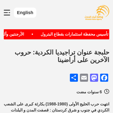
English
•
دف تأسيس محفظة استثمارات بقطاع البترول
الأرجنتين وألماني
حلبجة عنوان تراجيديا الكردية: حروب
الآخرين على أراضينا
Share
Mastodon
Email
Facebook
6 سنوات مضت
انتهت حرب الخليج الأولى {1980-1988} بكارثة كبرى على الشعب
الكردي في جنوب و شرق كردستان : قصفت المدن و البلدات