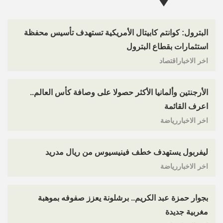
البترول: كوانتم كابيتال الأمريكية تستهدف تأسيس محفظة
استثمارات بقطاع البترول
اخر الاخباراقتصاد
الأرجنتين وألمانيا الأكثر حصولا على وصافة كأس العالم..
اعرف القائمة
اخر الاخباررياضة
ليفربول يستهدف خطف فينيسيوس من ريال مدريد
اخر الاخباررياضة
بجوار حمزة عبد الكريم.. برشلونة يعزز صفوفه بموهبة
مغربية جديدة