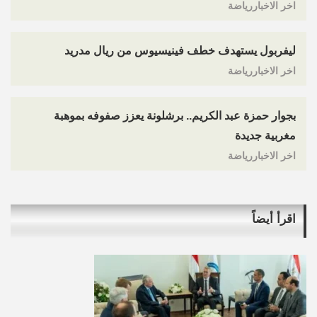
اخر الاخباررياضة
ليفربول يستهدف خطف فينيسيوس من ريال مدريد
اخر الاخباررياضة
بجوار حمزة عبد الكريم.. برشلونة يعزز صفوفه بموهبة
مغربية جديدة
اخر الاخباررياضة
اقرأ أيضاً