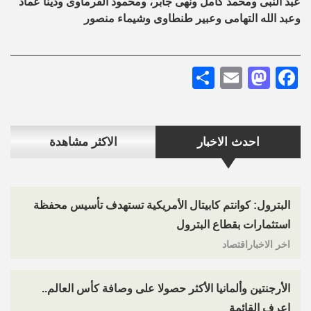
عبد ‏النبى ومحمد كامل ونهى جابر، ومحمود الفرماوى ودينا عماد
وعبد الله التهامى ‏وعبير طنطاوى وشيماء منصور‎
Share
Mastodon
Email
Facebook
احدث الاخبار
الاكثر مشاهدة
البترول: كوانتم كابيتال الأمريكية تستهدف تأسيس محفظة
استثمارات بقطاع البترول
اخر الاخباراقتصاد
الأرجنتين وألمانيا الأكثر حصولا على وصافة كأس العالم..
اعرف القائمة