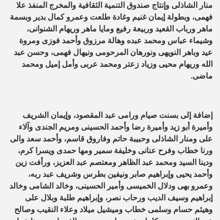
منار الشاذلى وإنتاج صندوق التنمية الثقافية والمخرج المنفذ علا
‏فهمى، وبطولة إيمان غنيم وغادة طلعت وعمرو كمال بدير وبسمة
ماهر ‏ورباب القعيد وربيعة رفيع ومايا ماهر وريهام الشنوانى،
وشيماء عباس ومحمد ‏عبده وهالة مرزوق وأحمد فوزى ومروة
عيد وباهر النويهى ونورهان ‏المرحومى ونيهال فهمى، وحسن عبد
الله وريهام محيى وزياد زعتر ومحمد ‏عربى وأمل إميل ومحمد
ماضى.
إضافة إلى بسنت صيام ورامى عبد المقصود، ‏وإيمان الشريف
وأميرة أبو زيد وأميرة رضا وأحمد الحسينى ومريم الجندى ‏وآلاء
على ومنار الشاذلى وحبيبة حاتم وفاروق قاسم، وأحمد سعد والى
ورنا ‏خطاب وفرح عنانى وخليفة سمير ومها حمدى ويسرا كرم،
ودينا السيد ومحمد ‏عبد الظاهر ومعتصم عبد العزيز، ورأفت زين
وأحمد يحيى وإبراهيم صابر ‏ونيفين بطرس وشريف عبد ربه،
وعمرو بهى ودلال الخميسى وأمير الحسينى، ‏وخالد الشامى وخالد
إبراهيم وسيف الديب ورحاب نصر، وإبراهيم طلبة وبلال ‏على
وهيثم حسام وسلمى خطاب وميشيل ميلاد وعلاء النقيب وصالح