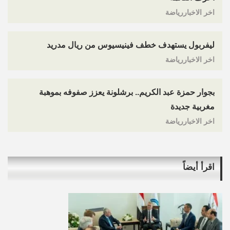
اخر الاخباررياضة
ليفربول يستهدف خطف فينيسيوس من ريال مدريد
اخر الاخباررياضة
بجوار حمزة عبد الكريم.. برشلونة يعزز صفوفه بموهبة
مغربية جديدة
اخر الاخباررياضة
اقرأ أيضاً