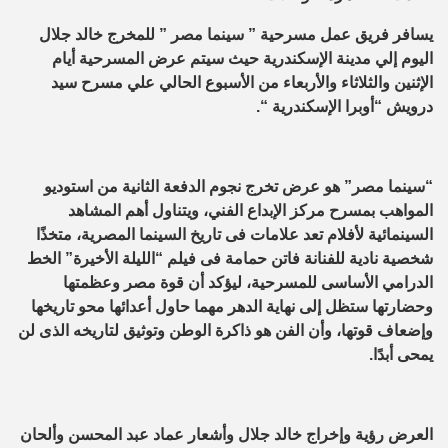
يسافر فريق عمل مسرحية ” سينما مصر ” للمخرج خالد جلال
اليوم إلي مدينة الإسكندرية حيث سيتم عرض المسرحية أيام
الإثنين والثلاثاء والأربعاء من الأسبوع الحالي علي مسرح سيد
درويش “أوبرا الإسكندرية “.
“سينما مصر” هو عرض تخرج نجوم الدفعة الثانية من استوديو
المواهب بمسرح مركز الإبداع الفني، ويتناول أهم المشاهد
السينمائية لأفلام تعد علامات فى تاريخ السينما المصرية، متخذًا
شخصية نادية للفنانة فاتن حمامة فى فيلم “الليلة الأخيرة” الخط
الدرامي الأساسى للمسرحية، ليؤكد أن قوة مصر وعظمتها
وحضارتها ستظل إلى نهاية الدهر مهما حاول أعدائها محو تاريخها
وإضعاف قوتها، وأن الفن هو ذاكرة الوطن وتوثيق لتاريخه الذى لن
يمحى أبدًا.
العرض رؤية وإخراج خالد جلال وأشعار عماد عبد المحسن ‏وألحان