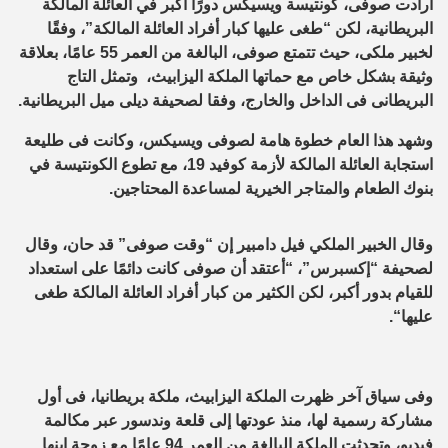
أرادت صوفى، كونتيسة ويسيكس دورًا أكبر في العائلة المالكة
البريطانية، لكن “طغى عليها كبار أفراد العائلة المالكة”، وفقًا
لخبير ملكى، حيث
تتمتع صوفى، البالغة من العمر 55 عامًا، بعلاقة
وثيقة بشكل خاص مع حماتها الملكة اليزابيث، وتمثل التاج
البريطانى فى الداخل والخارج، وفقا لصحيفة ديلى ميل البريطانية.
وشهد هذا العام خطوة هامة لصوفى ويسيكس، وكانت فى طليعة
استجابة العائلة المالكة لأزمة
كوفيد 19
، مع تطوع الكونتيسة في
بنوك الطعام والمتاجر الخيرية لمساعدة المحتاجين
.
وقال الخبير الملكي فيل دامبير إن “وقت صوفى” قد حان، وقال
لصحيفة “إكسبرس”، “أعتقد أن صوفى كانت دائمًا على استعداد
للقيام بدور أكبر، لكن الكثير من كبار أفراد العائلة المالكة طغى
عليها
“.
وفى سياق آخر ظهرت الملكة اليزابيث، ملكة بريطانيا، فى أول
مشاركة رسمية لها، منذ عودتها إلى قلعة وندسور عبر مكالمة
فيديو، وتحدثت الملكة البالغة من العمر 94 عامًا مع زوجة ابنها