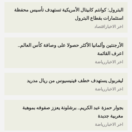
البترول: كوانتم كابيتال الأمريكية تستهدف تأسيس محفظة
استثمارات بقطاع البترول
اخر الاخباراقتصاد
الأرجنتين وألمانيا الأكثر حصولا على وصافة كأس العالم..
اعرف القائمة
اخر الاخباررياضة
ليفربول يستهدف خطف فينيسيوس من ريال مدريد
اخر الاخباررياضة
بجوار حمزة عبد الكريم.. برشلونة يعزز صفوفه بموهبة
مغربية جديدة
اخر الاخباررياضة