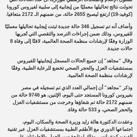
تحولت نتائج تحاليلها معمليًا من إيجابية إلى سلبية لفيروس كورونا
(كوفيد-19) ارتفع ليصبح 2655 حالة، من ضمنهم الـ 2172 متعافيا.
وأضاف أنه تم تسجيل 346 حالة جديدة ثبتت إيجابية تحاليلها معمليًا
للفيروس، وذلك ضمن إجراءات الترصد والتقصي التي تُجريها
الوزارة وفقًا لإرشادات منظمة الصحة العالمية، لافتًا إلى وفاة 8
حالات جديدة.
وقال “مجاهد” إن جميع الحالات المسجل إيجابيتها للفيروس
بمستشفيات العزل والحجر الصحي تخضع للرعاية الطبية، وفقًا
لإرشادات منظمة الصحة العالمية.
وذكر “مجاهد” أن إجمالي العدد الذي تم تسجيله في مصر
بفيروس كورونا المستجد حتى اليوم، الإثنين، هو 9746 حالة من
ضمنهم 2172 حالة تم شفاؤها وخرجت من مستشفيات العزل
والحجر الصحي، و 533 حالة وفاة.
وعقدت الدكتورة هالة زايد وزيرة الصحة والسكان، اليوم،
اجتماعها الدوري مع الأطقم الطبية بمستشفيات العزل عبر تقنية
الفيديو كونفرانس، وذلك لمتابعة سير العمل والاطمئنان على