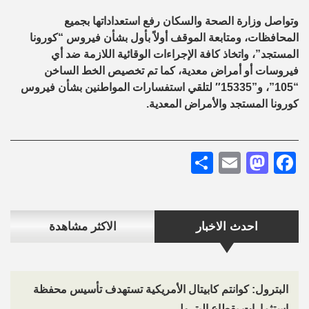
وتواصل وزارة الصحة والسكان رفع استعداداتها بجميع
المحافظات، ومتابعة الموقف أولاً بأول بشأن فيروس “كورونا
المستجد”، واتخاذ كافة الإجراءات الوقائية اللازمة ضد أي
فيروسات أو أمراض معدية، كما تم تخصيص الخط الساخن
“105”، و”15335″ لتلقي استفسارات المواطنين بشأن فيروس
كورونا المستجد والأمراض المعدية.
Share
Mastodon
Email
Facebook
احدث الاخبار
الاكثر مشاهدة
البترول: كوانتم كابيتال الأمريكية تستهدف تأسيس محفظة
استثمارات بقطاع البترول