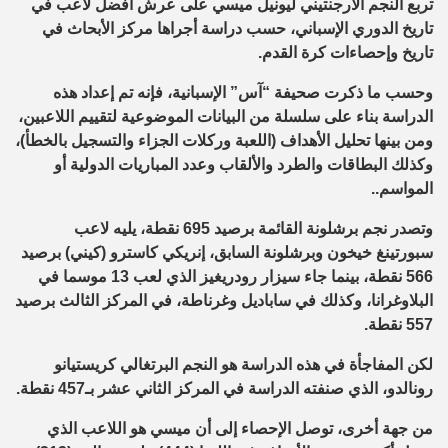
تربع النجم الأرجنتيني ليونيل ميسي على عرش أفضل لاعب في
تاريخ الدوري الإسباني، حسب دراسة أجراها مركز الأبحاث في
تاريخ وإحصاءات كرة القدم.
وحسب ما ذكرت صحيفة “آس” الإسبانية، فإنه تم إعداد هذه
الدراسة بناء على سلسلة من البيانات الموضوعية لتقييم اللاعبين،
ومن بينها تحليل الأهداف (اللعبة وركلات الجزاء والتسجيل بالخطأ)،
وكذلك البطاقات والطرد والألقاب وعدد المباريات الدولية أو
المواسم..
وتصدر نجم برشلونة القائمة برصيد 695 نقطة، يليه لاعب
سبورتينغ خيخون وبرشلونة السابق، إنريكي كاسترو (كيني) برصيد
566 نقطة، بينما جاء سيزار رودريغيز الذي لعب 13 موسما في
البلاوغرانا، وكذلك في ساباديل وغرناطة، في المركز الثالث برصيد
557 نقطة.
لكن المفاجأة في هذه الدراسة هو النجم البرتغالي كريستيانو
رونالدو، الذي صنفته الدراسة في المركز الثاني عشر بـ457 نقطة.
من جهة أخرى، توصل الإحصاء إلى أن ميسي هو اللاعب الذي