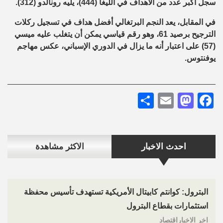
سجل أكبر عدد من الأهداف في الليغا (444)، يليه رونالدو (312).
في المقابل، يعد النجم البرتغالي أفضل هداف في تسجيل ركلات
الترجيح برصيد 61، وهو رقم قياسي يمكن أن يتغلب عليه ميسي
(57) على اعتبار أنه ما يزال في الدوري الإسباني، عكس مهاجم
يوفنتوس.
Share
Mastodon
Email
Facebook
احدث الاخبار
الاكثر مشاهدة
البترول: كوانتم كابيتال الأمريكية تستهدف تأسيس محفظة
استثمارات بقطاع البترول
اخر الاخباراقتصاد