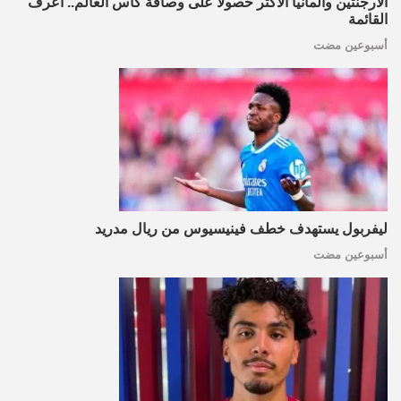
الأرجنتين وألمانيا الأكثر حصولا على وصافة كأس العالم.. اعرف
القائمة
أسبوعين مضت
ليفربول يستهدف خطف فينيسيوس من ريال مدريد
أسبوعين مضت