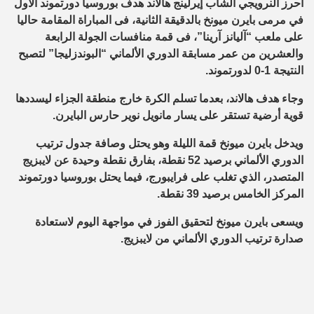
أحرز النرويجي الشاب إيرلينج هالاند هدف بوروسيا دورتموند الأول
في مرمى بايرن ميونخ بالدقيقة الثانية، فى المباراة المقامة حاليا
على ملعب “آليانز آرينا”، فى قمة منافسات الجولة الرابعة
والعشرين من عمر مسابقة الدوري الألماني “البوندزليجا” لتصبح
النتيجة 1-0 لدورتموند.
وجاء هدف هالاند، بعدما تسلم الكرة خارج منطقة الجزاء ليسددها
قوية أرضية تستقر على يسار مانويل نوير حارس البايرن.
ويدخل بايرن ميونخ قمة الليلة وهو يحتل وصافة جدول ترتيب
الدوري الألماني برصيد 52 نقطة، بفارق نقطة وحيدة عن لايبزيج
المتصدر، الذي تغلب على فرايبورج، فيما يحتل بوروسيا دورتموند
المركز الخامس برصيد 39 نقطة.
ويسعى بايرن ميونخ لتحقيق الفوز في مواجهة اليوم لاستعادة
صدارة ترتيب الدوري الألماني من لايبزيج.