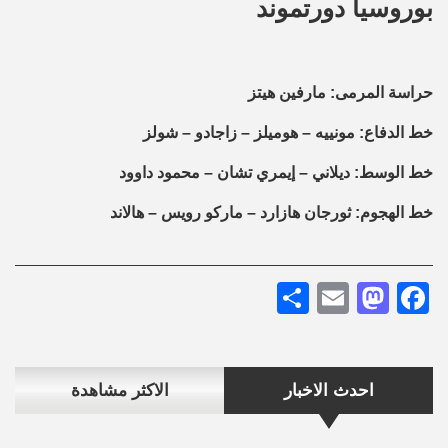
بوروسيا دورتموند
حراسة المرمى: مارفين هيتز
خط الدفاع: مونييه – هوميلز – زاجادو – شولز
خط الوسط: ديلاني – إيمري تشان – محمود داوود
خط الهجوم: ثورجان هازارد – ماركو رويس – هالاند
Share
Mastodon
Email
Facebook
احدث الاخبار
الاكثر مشاهدة