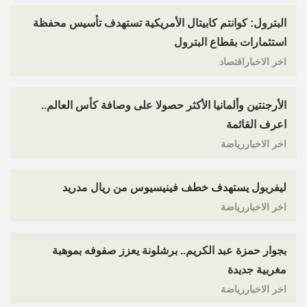
البترول: كوانتم كابيتال الأمريكية تستهدف تأسيس محفظة
استثمارات بقطاع البترول
اخر الاخباراقتصاد
الأرجنتين وألمانيا الأكثر حصولا على وصافة كأس العالم..
اعرف القائمة
اخر الاخباررياضة
ليفربول يستهدف خطف فينيسيوس من ريال مدريد
اخر الاخباررياضة
بجوار حمزة عبد الكريم.. برشلونة يعزز صفوفه بموهبة
مغربية جديدة
اخر الاخباررياضة