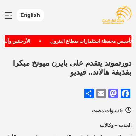
English
•
ف تأسيس محفظة استثمارات بقطاع البترول
الأرجنتين وألمانيا
دورتموند يتقدم على بايرن ميونخ مبكرا
بقذيفة هالاند.. فيديو
Share
Mastodon
Email
Facebook
5 سنوات مضت
الحدث – وكالات