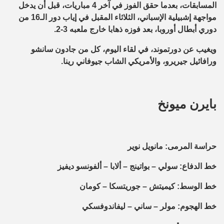
المسابقات، بعدما حقق الفوز في آخر 4 مباريات، قبل أن يدخل
مواجهة إشبيلية الإسباني، الثلاثاء المقبل في إياب دور الـ16 من
دوري أبطال أوروبا، بعد فوزه ذهابا خارج ملعبه 3-2.
ويغيب عن دورتموند، في لقاء اليوم، كل من جادون سانشو
ورافائيل جيريرو، والأمريكي الشاب جيوفاني رينا.
بايرن ميونخ
حراسة المرمى: مانويل نوير
خط الدفاع: سولي – بواتينج – ألابا – ألفونسو ديفيز
خط الوسط: كيميتش – جوريتسكا – كومان
خط الهجوم: مولر – ساني – ليفاندوفسكي