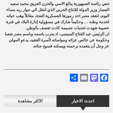
تنعي رئاسة الجمهورية ببالغ الاسي والحزن الفريق محمد سعيد
العصار وزير الدولة للانتاج الحربي الذي انتقل الي جوار ربه مساء
اليوم، لتفقد مصر احد رموزها العسكرية الفذة، مقاتلاً وهب حياته
لخدمة وطنه … وحكيماً شارك في مسؤولية إدارة البلاد في فترة
عصيبة شهدت تحديات جسيمة كادت تعصف بالوطن.
ان الرئيس عبد الفتاح السيسى، اذ يعرب باسمه وباسم مصر شعبا
وحكومة عن خالص عزائه ومواساته لأسرة الفقيد، يدعو المولى
عز وجل أن يتغمده برحمته ويسكنه فسيح جناته.
Share
Mastodon
Email
Facebook
احدث الاخبار
الاكثر مشاهدة