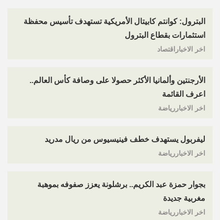
البترول: كوانتم كابيتال الأمريكية تستهدف تأسيس محفظة
استثمارات بقطاع البترول
اخر الاخباراقتصاد
الأرجنتين وألمانيا الأكثر حصولا على وصافة كأس العالم..
اعرف القائمة
اخر الاخباررياضة
ليفربول يستهدف خطف فينيسيوس من ريال مدريد
اخر الاخباررياضة
بجوار حمزة عبد الكريم.. برشلونة يعزز صفوفه بموهبة
مغربية جديدة
اخر الاخباررياضة