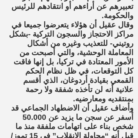
تعبيرهم عن أراءهم أو انتقادهم للرئيس
والحكومة.
وقال عقيل أن هؤلاء يتعرضوا جميعا في
مراكز الاحتجاز والسجون التركية -بشكل
روتيني- للتعذيب وغيره من أشكال
المعاملة الوحشية، والتي أصبحت من
الأمور المعتادة في تركيا، بل إنها فاقت
كل التوقعات، في ظل نظام الحكم
القمعي بقيادة أردوغان، الذي أقسم
علانية أنه لن تأخذه شفقة ولا رحمة
بمنتقديه ومعارضيه.
وأضاف عقيل أن الاضطهاد الجماعي قد
أسفر عن سجن ما يزيد عن 50.000
شخص بناء على اتهامات ملفقة منذ ما
قيل أنه “محاولة الانقلاب” في 15 تموز/