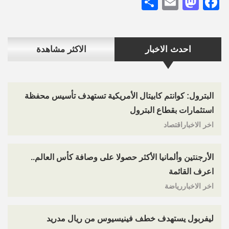
Share
Mastodon
Email
Facebook
احدث الاخبار
الاكثر مشاهدة
البترول: كوانتم كابيتال الأمريكية تستهدف تأسيس محفظة
استثمارات بقطاع البترول
اخر الاخباراقتصاد
الأرجنتين وألمانيا الأكثر حصولا على وصافة كأس العالم..
اعرف القائمة
اخر الاخباررياضة
ليفربول يستهدف خطف فينيسيوس من ريال مدريد