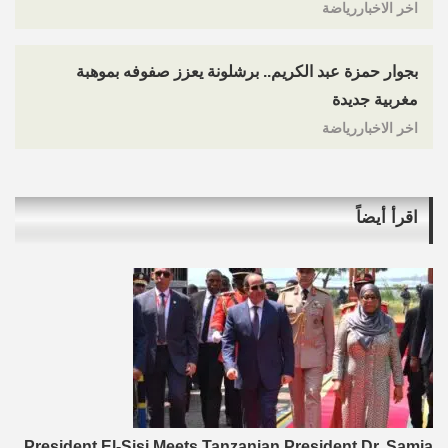
اخر الاخباررياضة
بجوار حمزة عبد الكريم.. برشلونة يعزز صفوفه بموهبة
مغربية جديدة
اخر الاخباررياضة
اقرأ أيضاً
President El-Sisi Meets Tanzanian President Dr. Samia