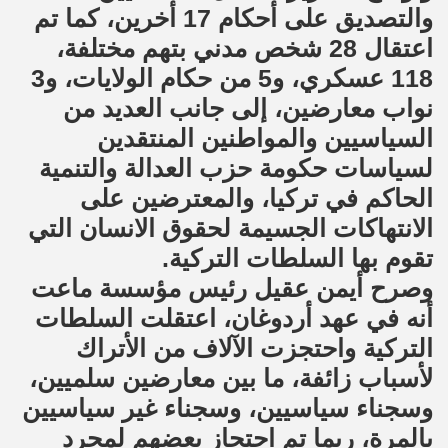
والتصديق على أحكام 17 أخرين، كما تم
اعتقال 28 شخص مدني بتهم مختلفة،
118 عسكري، و5 من حكام الولايات، و3
نواب معارضين، إلى جانب العديد من
السياسيين والمواطنين المنتقدين
لسياسات حكومة حزب العدالة والتنمية
الحاكم في تركيا، والمعترضين على
الانتهاكات الجسيمة لحقوق الانسان التي
تقوم بها السلطات التركية.
وصرح أيمن عقيل رئيس مؤسسة ماعت
أنه في عهد أردوغان، اعتقلت السلطات
التركية واحتجزت الآلاف من الأتراك
لأسباب زائفة، ما بين معارضين سلميين،
وسجناء سياسيين، وسجناء غير سياسيين
بالمرة، ربما تم احتجاز بعضهم لمجرد