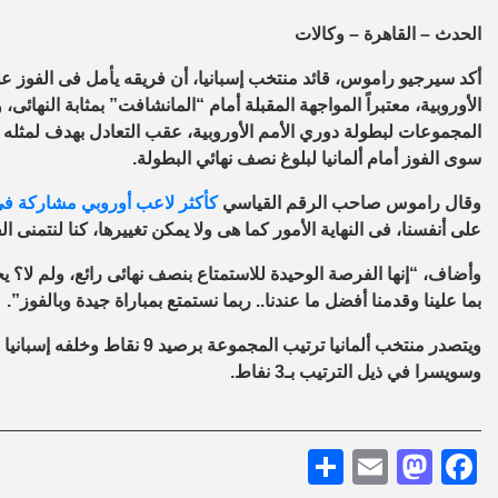
الحدث – القاهرة – وكالات
أكد سيرجيو راموس، قائد منتخب إسبانيا، أن فريقه يأمل فى الفوز ع
الأوروبية، معتبراً المواجهة المقبلة أمام “المانشافت” بمثابة النهائ
المجموعات لبطولة دوري الأمم الأوروبية، عقب التعادل بهدف لمثله 
سوى الفوز أمام ألمانيا لبلوغ نصف نهائي البطولة
.
وقال راموس صاحب الرقم القياسي
كأكثر لاعب أوروبي مشاركة في 
على أنفسنا، فى النهاية الأمور كما هى ولا يمكن تغييرها، كنا لنتمنى 
وأضاف، “إنها الفرصة الوحيدة للاستمتاع بنصف نهائى رائع، ولم لا؟ يج
بما علينا وقدمنا أفضل ما عندنا.. ربما نستمتع بمباراة جيدة وبالفوز”.
وسويسرا في ذيل الترتيب بـ3 نفاط.
Share
Mastodon
Email
Facebook