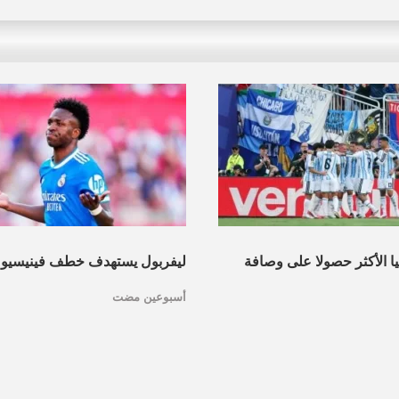
نيا الأكثر حصولا على وصافة
ليفربول يستهدف خطف فينيسيو
أسبوعين مضت
عرف القائمة
مدريد