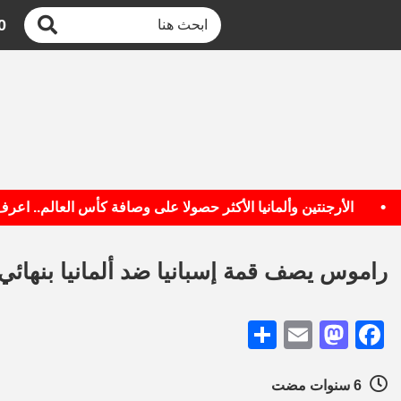
0
الأرجنتين وألمانيا الأكثر حصولا على وصافة كأس العالم.. اعرف الق
راموس يصف قمة إسبانيا ضد ألمانيا بنهائي د
Share
Mastodon
Email
Facebook
6 سنوات مضت