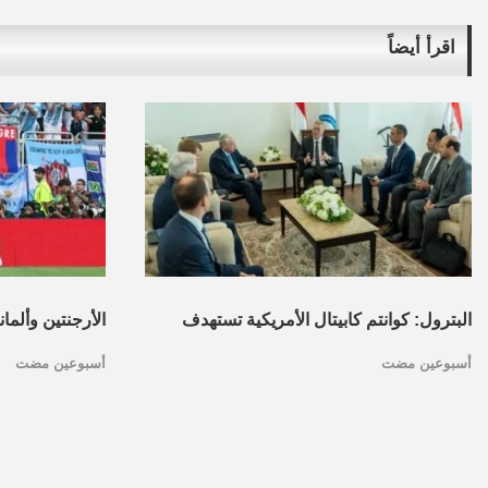
اقرأ أيضاً
البترول: كوانتم كابيتال الأمريكية تستهدف
الأرجنتين وألما
أسبوعين مضت
أسبوعين مضت
تأسيس محفظة استثمارات بقطاع البترول
كأس العالم.. ا