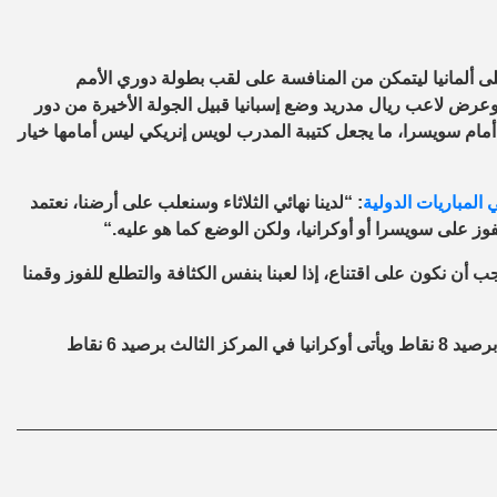
لى ألمانيا ليتمكن من المنافسة على لقب بطولة دوري الأمم
ى، وعرض لاعب ريال مدريد وضع إسبانيا قبيل الجولة الأخيرة من دور
أمام سويسرا، ما يجعل كتيبة المدرب لويس إنريكي ليس أمامها خيار
المباريات الدولية
: “لدينا نهائي الثلاثاء وسنعلب على أرضنا، نعتمد
الفوز على سويسرا أو أوكرانيا، ولكن الوضع كما هو عليه
“.
ب أن نكون على اقتناع، إذا لعبنا بنفس الكثافة والتطلع للفوز وقمنا
ويتصدر منتخب ألمانيا ترتيب المجموعة برصيد 9 نقاط وخلفه إسبانيا برصيد 8 نقاط ويأتى أوكرانيا في المركز الثالث برصيد 6 نقاط