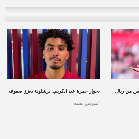
س من ريال
بجوار حمزة عبد الكريم.. برشلونة يعزز صفوفه
أسبوعين مضت
بموهبة مغربية جديدة