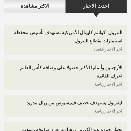
احدث الاخبار
الاكثر مشاهدة
البترول: كوانتم كابيتال الأمريكية تستهدف تأسيس محفظة
استثمارات بقطاع البترول
اخر الاخباراقتصاد
الأرجنتين وألمانيا الأكثر حصولا على وصافة كأس العالم..
اعرف القائمة
اخر الاخباررياضة
ليفربول يستهدف خطف فينيسيوس من ريال مدريد
اخر الاخباررياضة
بجوار حمزة عبد الكريم.. برشلونة يعزز صفوفه بموهبة