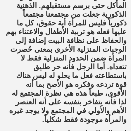
المأكل حتى برسم مستقبلهم. الذهنية
الذكورية جعلت من مجتمعنا مجتمعاً
ذكورياً فليس للمرأة أية حقوق، كل ما
عليها فعله هو تربية الأطفال والاعتناء بهم
والحفاظ على نظافة البيت إضافة إلى
الوجبات المنزلية الأخرى بمعنى حُصرت
المرأة ضمن الحدود المنزلية فقط لا
تتعداه. أما الرجل فأنه حر طليق
باستطاعته فعل ما يحلو له ليس هناك
قوة تردعه وفكره هو الأصح بما أنه
الأقوى، طبعاً هذه هي نظرة المجتمع له
لذا فأنه يتفاخر بنفسه على أنه العنصر
الأهم والأولي في المجتمع ولا يوجد غيره
والمرأة موجودة فقط شكلياً.