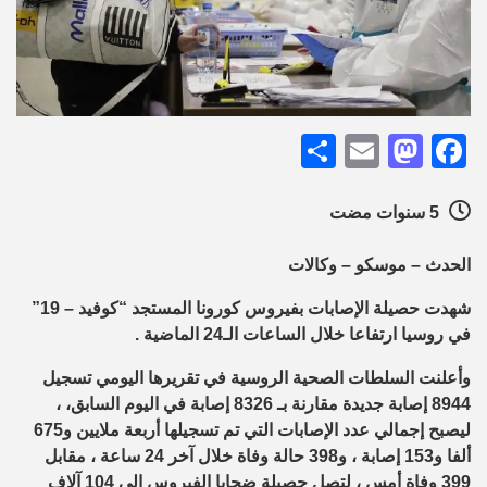
Share
Mastodon
Email
Facebook
5 سنوات مضت
الحدث – موسكو – وكالات
شهدت حصيلة الإصابات بفيروس كورونا المستجد “كوفيد – 19”
في روسيا ارتفاعا خلال الساعات الـ24 الماضية .
وأعلنت السلطات الصحية الروسية في تقريرها اليومي تسجيل
8944 إصابة جديدة مقارنة بـ 8326 إصابة في اليوم السابق، ،
ليصبح إجمالي عدد الإصابات التي تم تسجيلها أربعة ملايين و675
ألفا و153 إصابة ، و398 حالة وفاة خلال آخر 24 ساعة ، مقابل
399 وفاة أمس ، لتصل حصيلة ضحايا الفيروس إلى 104 آلاف