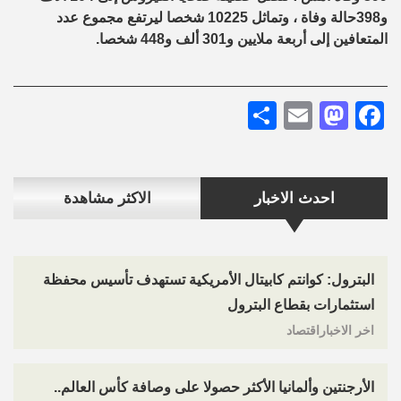
و398حالة وفاة ، وتماثل 10225 شخصا ليرتفع مجموع عدد
المتعافين إلى أربعة ملايين و301 ألف و448 شخصا.
Share
Mastodon
Email
Facebook
احدث الاخبار
الاكثر مشاهدة
البترول: كوانتم كابيتال الأمريكية تستهدف تأسيس محفظة
استثمارات بقطاع البترول
اخر الاخباراقتصاد
الأرجنتين وألمانيا الأكثر حصولا على وصافة كأس العالم..