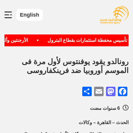
English
•
دف تأسيس محفظة استثمارات بقطاع البترول
الأرجنتين وألماني
رونالدو يقود يوفنتوس لأول مرة فى
الموسم أوروبيا ضد فرينكفاروسى
Share
Mastodon
Email
Facebook
6 سنوات مضت
الحدث – القاهرة – وكالات