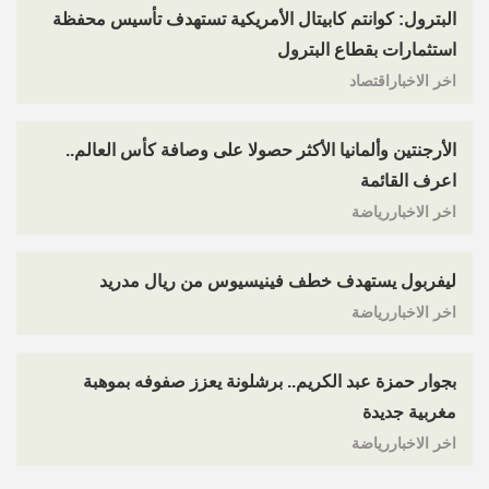
البترول: كوانتم كابيتال الأمريكية تستهدف تأسيس محفظة
استثمارات بقطاع البترول
اخر الاخباراقتصاد
الأرجنتين وألمانيا الأكثر حصولا على وصافة كأس العالم..
اعرف القائمة
اخر الاخباررياضة
ليفربول يستهدف خطف فينيسيوس من ريال مدريد
اخر الاخباررياضة
بجوار حمزة عبد الكريم.. برشلونة يعزز صفوفه بموهبة
مغربية جديدة
اخر الاخباررياضة