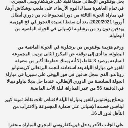
يحل يوفنتوس الإيطالى ضيفًا ثقيلاً على فرينكفاروسى المجرى،
في تمام العاشرة مساءً، اليوم الأربعاء، على ملعب بوشكاش أرينا،
في مباراة الجولة الثالثة من دور المجموعات، من دوري أبطال
أوروبا 2020/2021، بعد أن سقط السيدة العجوز في فخ الهزيمة
بهدفين دون رد من برشلونة الإسبانى في الجولة الماضية من
البطولة.
ورغم هزيمة يوفنتوس من برشلونة في الجولة الماضية من
البطولة، ما أدى إلى توقفه عن المكرز الثانى ترتيب المجموعة
السابعة برصيد 3 نقاط، إلا أنه يمتلك حظوظا أكبر من مضيفه
للفوز في مباراة الليلة بعد استعادته لنجمه البرتغالى كريستيانو
رونالدو، الذى سجل هدفين في فوز اليوفى على سبيزيا في مباراة
الجولة السادسة من الدوري الإيطالي، عندما حل بديلا لباولو ديبالا
في الدقيقة 56 من عمر المباراة، ليلة الأحد الماضية.
ويحتاج يوفنتوس للفوز بمباراة الليلة لاقتناص ثلاث نقاط ثمينة كبير
لينافس خصمه الإسبانى علي صدارة المجموعة والاقتراب من
التأهل لدور الـ 16.
علي الجانب الآخر يدخل فيرينكفاروسي المجري المباراة متحفزا