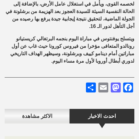
لخصمه القوى، ويأمل في استغلال عامل الأرض، بالإضافة إلى
الحالة النفسية السيئة للسيدة العجوز بعد الهزيمة من برشلونة في
الجولة الماضية، لتحقيق نتيجة إيجابية جيدة يرفع بها رصيده من
أجل التأهل لدور الـ 16.
ويتسلح يوفنتوس في مباراة اليوم بنجمه البرتغالي كريستيانو
رونالدو المتعافى مؤخرا من فيروس كورونا حيث غاب عن أول
مباراتين أمام دينامو كييف وبرشلونة، وسيظهر الهداف التاريخي
لدوري أبطال أوروبا لأول مرة مساء اليوم.
Share
Mastodon
Email
Facebook
احدث الاخبار
الاكثر مشاهدة