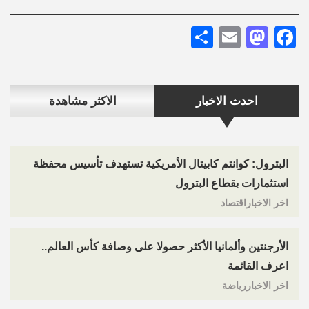
Share
Mastodon
Email
Facebook
احدث الاخبار
الاكثر مشاهدة
البترول: كوانتم كابيتال الأمريكية تستهدف تأسيس محفظة
استثمارات بقطاع البترول
اخر الاخباراقتصاد
الأرجنتين وألمانيا الأكثر حصولا على وصافة كأس العالم..
اعرف القائمة
اخر الاخباررياضة