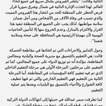
الذاتية وقالت: “ينتشر الفيروس بشكل سريع في جميع أنحاء
العالم. لهذا اتخذت الإدارة الذاتية في شمال وشرق سوريا قرار
فرض الحظر على المنطقة للحد من انتشار هذا الفيروس المميت
والذي تسبب في وفاة الآلاف من الأشخاص ومن أجل ضمان
سلامة مواطنيها. لذلك يجب على الجميع في المنطقة تنفيذ هذا
القرار والالتزام بالمنازل وعدم الخروج منها إلا لتأمين الحاجيات
اليومية لأن مهمتنا الرئيسية هي المحافظة على صحة وسلامة
شعبنا”.
وحول التدابير والاجراءات التي تم اتخاذها في مقاطعة الحسكة
قالت: هي التعقيم بالتنسيق مع مديرية الصحة والبلدية ومجالس
المقاطعة، مؤكدة أنه تم توزيع الدواء على جميع المجالس، كما تم
التعقيم على مرحلتين: المرحلة الأولى هي مرحلة التعقيم الداخلي
الذي تم فيه تعقيم كافة المؤسسات في المقاطعة. أما المرحلة
الثانية من التعقيم فهي التعقيم الخارجي والتي تم فيها تنظيف
كافة الشوارع والأحياء بالتنسيق مع البلديات وبعدها يتم عملية
التعقيم.
كما تطرقت سمر عبدالله في حديثها إلى انتهاكات الدولة التركية
ومرتزقتها في قطع المياه التي تضخ من محطة العلوك عن