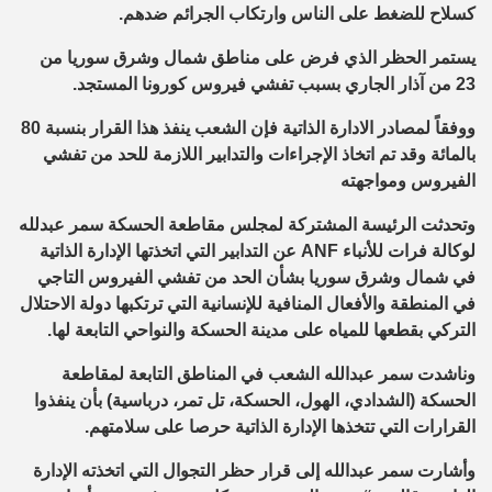
كسلاح للضغط على الناس وارتكاب الجرائم ضدهم.
يستمر الحظر الذي فرض على مناطق شمال وشرق سوريا من
23 من آذار الجاري بسبب تفشي فيروس كورونا المستجد.
ووفقاً لمصادر الادارة الذاتية فإن الشعب ينفذ هذا القرار بنسبة 80
بالمائة وقد تم اتخاذ الإجراءات والتدابير اللازمة للحد من تفشي
الفيروس ومواجهته
وتحدثت الرئيسة المشتركة لمجلس مقاطعة الحسكة سمر عبدلله
لوكالة فرات للأنباء ANF عن التدابير التي اتخذتها الإدارة الذاتية
في شمال وشرق سوريا بشأن الحد من تفشي الفيروس التاجي
في المنطقة والأفعال المنافية للإنسانية التي ترتكبها دولة الاحتلال
التركي بقطعها للمياه على مدينة الحسكة والنواحي التابعة لها.
وناشدت سمر عبدالله الشعب في المناطق التابعة لمقاطعة
الحسكة (الشدادي، الهول، الحسكة، تل تمر، درباسية) بأن ينفذوا
القرارات التي تتخذها الإدارة الذاتية حرصا على سلامتهم.
وأشارت سمر عبدالله إلى قرار حظر التجوال التي اتخذته الإدارة