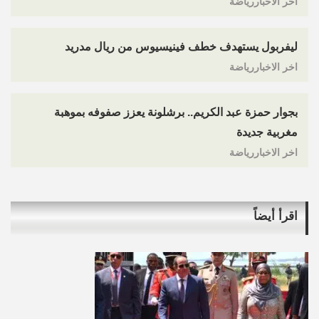
اخر الاخباررياضة
ليفربول يستهدف خطف فينيسيوس من ريال مدريد
اخر الاخباررياضة
بجوار حمزة عبد الكريم.. برشلونة يعزز صفوفه بموهبة
مغربية جديدة
اخر الاخباررياضة
اقرأ أيضاً