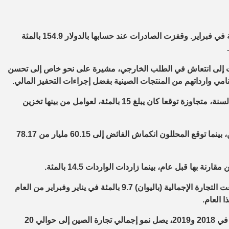
أظهرت بيانات جمركية اليوم الأحد، نمو صادرات الصين بوتيرة قياسية في فبراير. وقفزت الصادرات عند حسابها بالدولار 154.9 بالمئة
رات إلى انتعاش في الطلب الخارجي، مشيرة على نحو خاص إلى تحسن
تنامي وارداتهم من المنتجات الصينية بفضل إجراءات التحفيز المالي.
وزادت الواردات 22.2 بالمئة على أساس سنوي في أول شهرين من السنة، متجاوزة توقعا كان يبلغ 15 بالمئة، لعوامل من بينها تخزين
وحققت الصين فائضا تجاريا قدره 103.25 مليار دولار في أول شهرين، بينما توقع المحللون انكماش الفائض إلى 60.15 مليار من 78.17
وقالت الجمارك الصينية “بسبب تأثير فيروس كورونا المستجد، تراجعت التجارة الإجمالية (باليوان) 9.7 بالمئة في يناير وفبراير من العام
 العام.
“لكن حتى بالمقارنة مع السنوات العادية، على غرار الفترات المقابلة في 2018 و2019، يصل نمو إجمالي تجارة الصين إلى حوالي 20