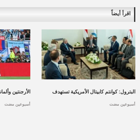
اقرأ أيضاً
البترول: كوانتم كابيتال الأمريكية تستهدف
الأرجنتين وألما
أسبوعين مضت
أسبوعين مضت
تأسيس محفظة استثمارات بقطاع البترول
كأس العالم.. ا