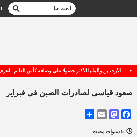
0
الأرجنتين وألمانيا الأكثر حصولا على وصافة كأس العالم.. اعرف الق
صعود قياسى لصادرات الصين فى فبراير
Share
Mastodon
Email
Facebook
5 سنوات مضت