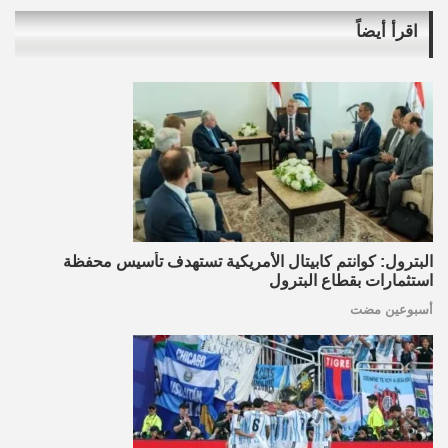
اقرأ أيضاً
البترول: كوانتم كابيتال الأمريكية تستهدف تأسيس محفظة
استثمارات بقطاع البترول
أسبوعين مضت