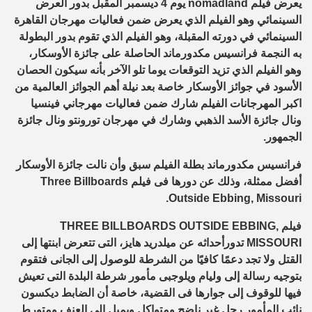
يعرض فيلم nomadland يوم 4 ديسمبر المقبل بدور العرض
السينمائي وهو الفيلم الذي يعرض ضمن فعاليات مهرجان القاهرة
السينمائي في دورته المقبلة، وهو الفيلم الذي تقوم بدور البطولة
به النجمة فرانسيس مكدورماند الحاصلة على جائزة الأوسكار،
وهو الفيلم الذي تزيد التوقعات يوما تلو الآخر بأنه سيكون الحصان
الأسود في جوائز الأوسكار خاصة بعد نيلة أهم الجوائز العالمية من
اكبر المهرجانات الفيلم شارك ضمن فعاليات مهرجاني فينسيا
ونال جائزة الأسد الذهبي وشارك في مهرجان تورونتو ونال جائزة
الجمهور.
فرانسيس مكدورماند بطلة الفيلم سبق وأن نالت جائزة الأوسكار
أفضل ممثلة، وذلك عن دورها فى فيلم Three Billboards
Outside Ebbing, Missouri.
فيلم THREE BILLBOARDS OUTSIDE EBBING,
MISSOURI تدورأحداثه عن ميلدريد هايز، التى تتعرض ابنتها إلى
القتل ولا تجد دعمًا كافيًا من الشرطة للوصول إلى الجانى فتقوم
بتوجيه رسالة إلى وليام ويلوجبى مأمور شرطة البلدة التى تعيش
فيها للوقوف إلى جوارها فى القضية، خاصة أن الضابط ديكسون
نائب المأمور رجل غير ناضج ومتواكل ويميل إلى العنف ومتورط