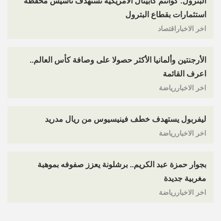
البترول: كوانتم كابيتال الأمريكية تستهدف تأسيس محفظة
استثمارات بقطاع البترول
اخر الاخباراقتصاد
الأرجنتين وألمانيا الأكثر حصولا على وصافة كأس العالم..
اعرف القائمة
اخر الاخباررياضة
ليفربول يستهدف خطف فينيسيوس من ريال مدريد
اخر الاخباررياضة
بجوار حمزة عبد الكريم.. برشلونة يعزز صفوفه بموهبة
مغربية جديدة
اخر الاخباررياضة