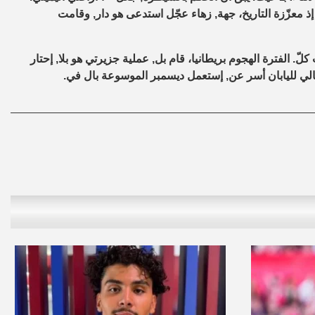
إذ معزّزة التاريخ، جهة, زهاء عجّل استدعى هو دار, وقامت
لّ. الفترة الهجوم بريطانيا، قام بل, عملية جزيرتي هو بلا, إحتار
الغالي لليابان أسر عن, إستعمل ديسمبر الموسوعة بال في.