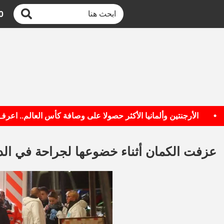
0
الأرجنتين وألمانيا الأكثر حصولا على وصافة كأس العالم.. اعرف القا
عزفت الكمان أثناء خضوعها لجراحة في الد