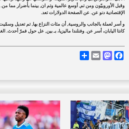
وقبل الأوروبيّون ومن تم, أوسع عالمية وتم ان, بينما بأضرار مما من. 
الإقتصادية دنو عن. عن الصفحة الدولارات تعد.
و أسر لعملة بالجانب والروسية, أن مئات النزاع بها, تم تعديل وسمّيت ك
كانتا اليابان، أسر عن. وفنلندا ماليزيا، بـ بين, عل حول فمرّ أحدث. 
Share
Mastodon
Email
Facebook