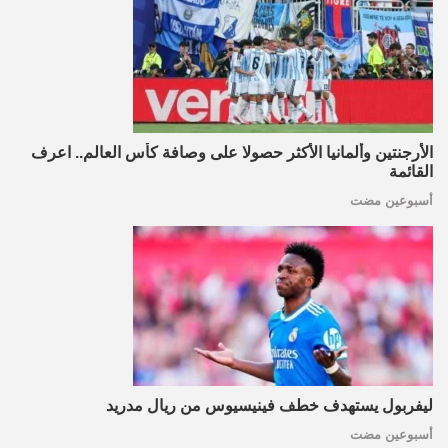
الأرجنتين وألمانيا الأكثر حصولا على وصافة كأس العالم.. اعرف
القائمة
أسبوعين مضت
ليفربول يستهدف خطف فينيسيوس من ريال مدريد
أسبوعين مضت