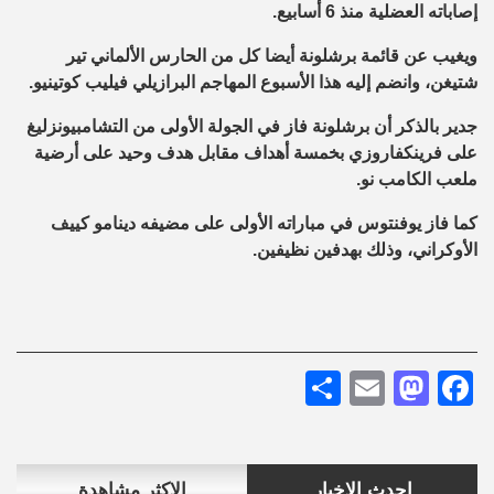
إصاباته العضلية منذ 6 أسابيع.
ويغيب عن قائمة برشلونة أيضا كل من الحارس الألماني تير
شتيغن، وانضم إليه هذا الأسبوع المهاجم البرازيلي فيليب كوتينيو.
جدير بالذكر أن برشلونة فاز في الجولة الأولى من التشامبيونزليغ
على فرينكفاروزي بخمسة أهداف مقابل هدف وحيد على أرضية
ملعب الكامب نو.
كما فاز يوفنتوس في مباراته الأولى على مضيفه دينامو كييف
الأوكراني، وذلك بهدفين نظيفين.
Share
Mastodon
Email
Facebook
احدث الاخبار
الاكثر مشاهدة