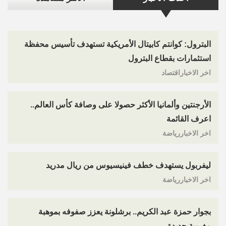
البترول: كوانتم كابيتال الأمريكية تستهدف تأسيس محفظة
استثمارات بقطاع البترول
اخر الاخباراقتصاد
الأرجنتين وألمانيا الأكثر حصولا على وصافة كأس العالم..
اعرف القائمة
اخر الاخباررياضة
ليفربول يستهدف خطف فينيسيوس من ريال مدريد
اخر الاخباررياضة
بجوار حمزة عبد الكريم.. برشلونة يعزز صفوفه بموهبة
مغربية جديدة