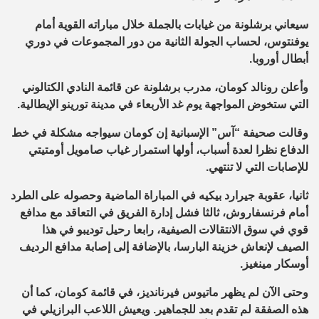
سيعاني برشلونة من غيابات بالجملة خلال مباراته القوية أمام
يوفنتوس، لحساب الجولة الثانية من دور المجموعات في دوري
أبطال أوروبا.
وأعلن رونالد كومان، مدرب برشلونة عن قائمة النادي الكتالوني
التي ستخوض المواجهة يوم غد الأربعاء في مدينة تورينو الإيطالية.
وقالت صحيفة “آس” الإسبانية إن كومان سيواجه مشكلة في خط
الدفاع نظرا لعدة أسباب، أولها استمرار غياب صامويل أومتيتي
للإصابات التي لا تنتهي.
ثانيا، عقوبة جيرارد بيكيه في المباراة الماضية وحصوله على الطرد
أمام فرنسفاروش، ثالثا فشل إدارة الفريق في التعاقد مع مدافع
قوي في سوق الانتقالات الصيفية، رابعا رحيل توديبو في هذا
الصيف لإنعاش خزينة البارسا، بالإضافة إلى إصابة مدافع الرديف
أوسكار مينغيز.
وحتى الآن لم يظهر ماتيوس فيرنانديز، في قائمة كومان، كما أن
هذه الصفقة لم تقدم بعد للجماهير. ويعيش اللاعب البرازيلي في