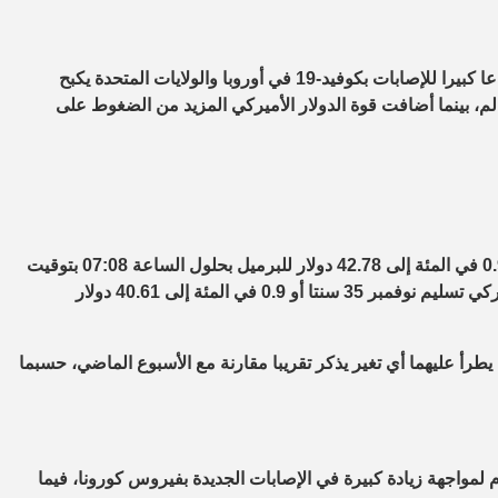
هبطت أسعار النفط الجمعة، إذ تأثرت سلبا بفعل مخاوف من أن ارتفاعا كبيرا للإصابات بكوفيد-19 في أوروبا والولايات المتحدة يكبح
م، بينما أضافت قوة الدولار الأميركي المزيد من الضغوط على
ونزلت العقود الآجلة لخام برنت تسليم ديسمبر 38 سنتا أو ما يعادل 0.9 في المئة إلى 42.78 دولار للبرميل بحلول الساعة 07:08 بتوقيت
غرينتش، بينما هبطت العقود الآجلة لخام غرب تكساس الوسيط الأميركي تسليم نوفمبر 35 سنتا أو 0.9 في المئة إلى 40.61 دولار
طرأ عليهما أي تغير يذكر تقريبا مقارنة مع الأسبوع الماضي، حسبما
واجهة زيادة كبيرة في الإصابات الجديدة بفيروس كورونا، فيما