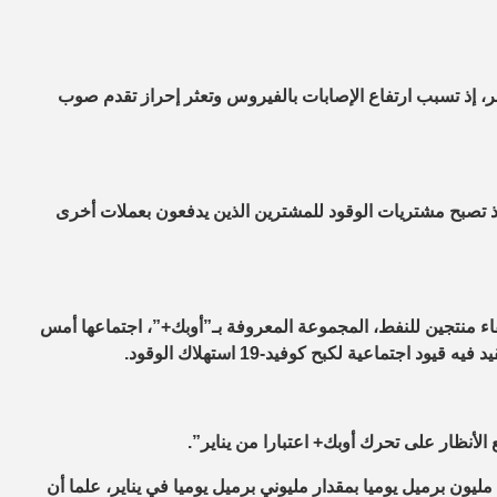
ر، إذ تسبب ارتفاع الإصابات بالفيروس وتعثر إحراز تقدم صوب
ر إذ تصبح مشتريات الوقود للمشترين الذين يدفعون بعملات أخرى
فاء منتجين للنفط، المجموعة المعروفة بـ”أوبك+”، اجتماعها أمس
جتماعية لكبح كوفيد-19 استهلاك الوقود.
ومن المقرر أن تقلص “أوبك” تخفيضات الإمدادات الحالية البالغة 7.7 مليون برميل يوميا بمقدار مليوني برميل يوميا في يناير، علما أن