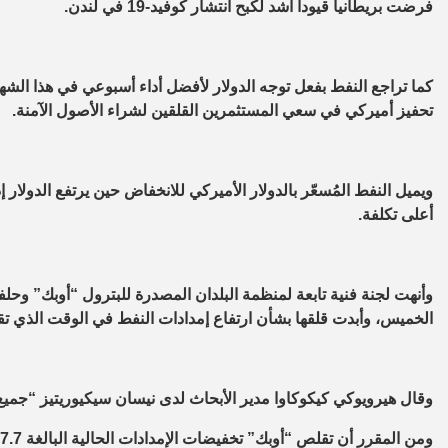
فرضت بريطانيا قيودا أشد لكبح انتشار كوفيد-19 في لندن.
كما تراجع النفط بفعل توجه الدولار لأفضل أداء أسبوعي في هذا الشه
تحفيز أميركي في سعي المستثمرين القلقين لشراء الأصول الآمنة.
ويميل النفط المُسعّر بالدولار الأميركي للانخفاض حين يرتفع الدولا
أعلى تكلفة.
وأنهت لجنة فنية تابعة لمنظمة البلدان المصدرة للبترول “أوبك” وحل
الخميس، وأبدت قلقها بشأن ارتفاع إمدادات النفط في الوقت الذي تقيد فيه قيود ا
وقال هيرويوكي كيكوكاوا‭ ‬مدير الأبحاث لدى نيسان سيكيوريتيز “جميع الأنظار على تحرك أوبك+ اعتبارا من يناير”.