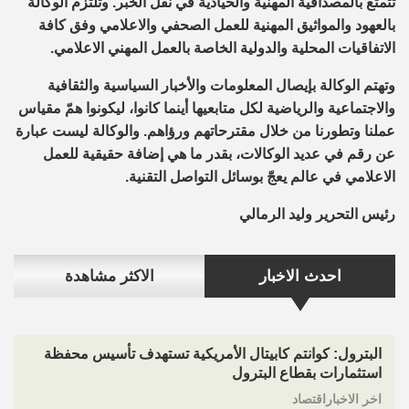
تتمتع بالمصداقية المهنية والحيادية في نقل الخبر. وتلتزم الوكالة
بالعهود والمواثيق المهنية للعمل الصحفي والاعلامي وفق كافة
الاتفاقيات المحلية والدولية الخاصة بالعمل المهني الاعلامي.
وتهتم الوكالة بإيصال المعلومات والأخبار السياسية والثقافية
والاجتماعية والرياضية لكل متابعيها أينما كانوا، ليكونوا همّ مقياس
عملنا وتطورنا من خلال مقترحاتهم ورؤاهم. والوكالة ليست عبارة
عن رقم في عديد الوكالات، بقدر ما هي إضافة حقيقية للعمل
الاعلامي في عالم يعجّ بوسائل التواصل التقنية.
رئيس التحرير وليد الرمالي
احدث الاخبار
الاكثر مشاهدة
البترول: كوانتم كابيتال الأمريكية تستهدف تأسيس محفظة
استثمارات بقطاع البترول
اخر الاخباراقتصاد