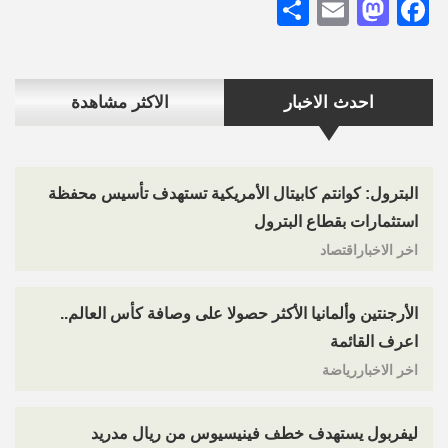
Share
Mastodon
Email
Facebook
احدث الاخبار
الاكثر مشاهدة
البترول: كوانتم كابيتال الأمريكية تستهدف تأسيس محفظة
استثمارات بقطاع البترول
اخر الاخباراقتصاد
الأرجنتين وألمانيا الأكثر حصولا على وصافة كأس العالم..
اعرف القائمة
اخر الاخباررياضة
ليفربول يستهدف خطف فينيسيوس من ريال مدريد