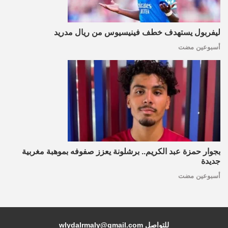
ليفربول يستهدف خطف فينيسيوس من ريال مدريد
أسبوعين مضت
بجوار حمزة عبد الكريم.. برشلونة يعزز صفوفه بموهبة مغربية
جديدة
أسبوعين مضت
للتواصل wlydalrmaly@gmail.com