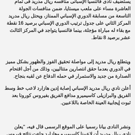
يستضيف نادى فالنسيا الإسبانى منافسه ريال مدريد فى تمام
العاشرة مساء على ملعب ميستايا، ضمن منافسات الجولة
التاسعة من مسابقة الدوري الإسباني الممتاز، ويحتل ريال مدريد
المركز الثاني على جدول ترتيب الدوري الإسباني برصيد 16 نقطة
مع بقاء له مباراة مؤجلة، بينما فالنسيا يتواجد في المركز الثالث
عشر برصيد 8 نقاط.
ويتطلع ريال مدريد إلى مواصلة تحقيق الفوز والظهور بشكل مميز
في الدوري بعدما حقق انتصارين متتاليين، وذلك من أجل اقتحام
الصدارة من جديد والاستمرار في حمله الدفاع عن لقبه بنجاح.
أعلن نادي ريال مدريد الإسباني إصابة إدين هازارد لاعب خط وسط
الفريق والبرازيلى كاسيميرو مدافع الفريق بفيروس كورونا بعد
ثبوت إيجابية العينة الخاصة باللاعبين.
ونشر النادى بيانا رسميا على الموقع الرسمى قال فيه، “يعلن
نادي ريال مدريد أن لاعبينا كاسيميرو وهازارد جاءت نتائج فيروس