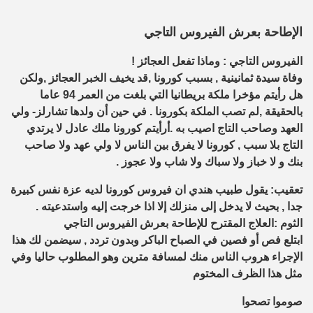
الإطاحة بعرش الفيروس التاجي
الفيروس التاجي : وماذا تفعل العجائز !
وفاة سيدة ثمانينية , بسبب كورونا ,قد يخيف الخبر العجائز ,ولكن
هل رأيتم مؤخرا ملكة بريطانيا التي بلغت من العمر 94 عاما
بالحقيقة ,لم تصب الملكة بكورونا . في حين أن ولدها تشارلز- ولي
العهد وصاحب التاج اصيب به .أرأيتم كورونا ملك عادل لا يرتدي
التاج بلا سبب , كورونا لا يفرق بين الناس لا ولي عهد ولا صاحب
بنك و لا خباز ولا سباك ولا شاب ولا عجوز .
تعقيب: يقول طبيب هندي ان فيروس كورونا لديه عزة نفس كبيرة
جدا , بحيث لا يدخل إلى منزلك إلا اذا خرجت إليه واستدعيته .
الثوم :العلاج المقترح للإطاحة بعرش الفيروس التاجي
ابتلع فص أو فصين في الصباح الباكر وبدون تردد , سيضمن لك هذا
الإجراء هروب الناس منك لمسافة مترين وهو المطلوب حاليا وفي
مثل هذا الظرف المختوم
صوموا تصحوا