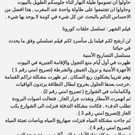
حاولوا ان تصوموا طيلة النهار اثناء جلوسكم الطويل بالبيوت
وحاولوا ان تجتمعوا على طاولة واحدة عند المغرب , هذا افضل من
الاحساس الدائم بالبحث عن كل شيء في كومة لا يوجد بها شيء .
فيلم الشهر : تسلسل حلقات كورونا
لن ارشح لكم فيلما بل سأسرد لكم فيلم تسلسلي وفق ما يحدث
في حياتنا
مسلسل التصاريح الأمنية
ظهرت في أول أيام منع التجول والإقامة الجبرية في البيوت
الأجهزة الأمنية و نزول الجيش والشرطة (تصريح امني رقم 1 )
وهم تقريبا يشكلون ربع السكان , ثم ظهرت مشكلة تراكم القمامة
,خرجت بعدها الحلول بخروج ابطال النظافة يرتدون الواقيات
والكمامات في الشوارع ( تصريح امني رقم 2) .
ثم انهمرت الأمطار ونفذت جرار الغاز , فتعالت اصوات البرودة
تطلب الدفء , فكانت مشكلة التدفئة فنزلت الى الشوارع بكب
الغاز ((تصريح امني رقم 3 ) .
ثم جاءت مشكلة المياه فنزلت صهاريج المياه وباصات تعبئة المياه
(تصريح امني رقم 4 ) .
ثم تعالت مشكلة نفاذ الأطعمة التي أكلت بسرعة نتيجة التوتر