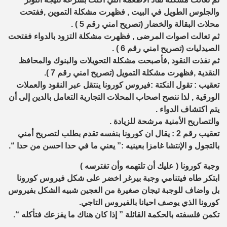
والجلوس الطويل في البيت , فظهرت مشكلة التموين ,ففتحت
محلات البقالة والخضار (تصريح امني رقم 5 ) .
ثم تعالت اصوات المرضى , فظهرت مشكلة التزود بالدواء ففتحت
الصيدليات (تصريح امني رقم 6 ) .
ثم نفذت النقود ,فأصبحت مشكلة التحويلات والبنوك والمحافظ
النقدية ,فظهرت مشكلة التمويل (تصريح امني رقم 7 ).
تعقيب : تقول النكتة :فيروس كورونا ينتقل عبر النقود والعملات
الورقية , لذا ننصح اصحاب المحلات التجارية التعامل بالدين إلى أن
يتم اكتشاف الدواء .
والتصاريح الأمنية مرشحة للزيادة .
تعقيب رقم 2 : يقال ان كورونا بنفسه تقدم بطلب لتصريح أمني
بالتجول و الإنتشا غامزا بعينيه :” يعني ما في حدا احسن من حدا “.
وجبة كورونا ( عليك أن تلتهمه وأن تفترسه )
ابتكر طاه فيتنامي وجبة بيرغر اخضر على شكل فيروس كورونا
بل واضاف للوجبة تيجان صغيرة من العجين شبيه الشكل بفيروس
كورونا الذي يوصف احيانا بالفيروس التاجي.
تكمن فلسفته بالحكمة القائلة ” إذا كان هناك ما يفزعك فتأكله “.