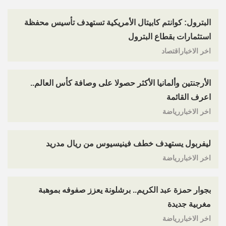
البترول: كوانتم كابيتال الأمريكية تستهدف تأسيس محفظة
استثمارات بقطاع البترول
اخر الاخباراقتصاد
الأرجنتين وألمانيا الأكثر حصولا على وصافة كأس العالم..
اعرف القائمة
اخر الاخباررياضة
ليفربول يستهدف خطف فينيسيوس من ريال مدريد
اخر الاخباررياضة
بجوار حمزة عبد الكريم.. برشلونة يعزز صفوفه بموهبة
مغربية جديدة
اخر الاخباررياضة