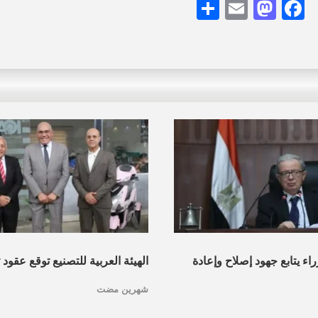
Share
Mastodon
Email
Facebook
اء يتابع جهود إصلاح وإعادة
الهيئة العربية للتصنيع توقع عقود
شهرين مضت
 المملوكة للدولة وموقف طرح
إسعاف مجهزة