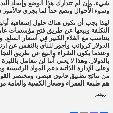
شيء، وإن لم تتدارك هذا الوضع وإيجاد البدا
وسوء الأحوال وتضع حداً لما يجري فالأمور س
لهذا يجب أن تكون هناك حلول إسعافيه أولها
التكلفة وبيعها عن طريق فتح مؤسسات عامة. و
يتناسب مع الغلاء الكبير في أسعار السلع. و
الدولار كرواتب وأجور للنأي بالنفس عن ار
وعندما يكون الشراء والبيع عن طريق التجار 
بالدولار. وهذا لا يعني أننا لن نتعامل باللي
وعلى الإدارة الذاتية دعم المواد الرئيسية 
من نتائج تطبيق قانون قيصر، ومختصر القو
هم طبقة الفقراء وصغار الكسبة والعامة من
– روناهي