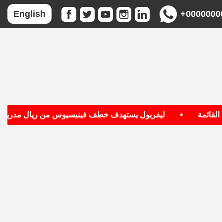
+0000000
English
•
•
ئمة
ليفربول يستهدف خطف فينيسيوس من ريال مدريد