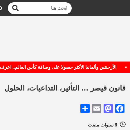
0
الأرجنتين وألمانيا الأكثر حصولا على وصافة كأس العالم.. اعرف القا
قانون قيصر … التأثير، التداعيات، الحلول
Share
Mastodon
Email
Facebook
6 سنوات مضت