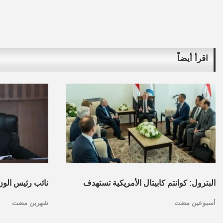
اقرأ أيضاً
البترول: كوانتم كابيتال الأمريكية تستهدف
نائب رئيس الوزر
أسبوعين مضت
شهرين مضت
تأسيس محفظة استثمارات بقطاع البترول
هيكلة الشركات